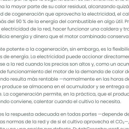
a la mayor parte de su calor residual, alcanzando quiz
ad de cogeneración que aprovecha la electricidad, el cal
s del 90 % de la energía del combustible en algo útil. Pr
ectricidad de la red, hacer funcionar una caldera y tr
cia energía y dinero que el motor combinado conserva
e potente a la cogeneración, sin embargo, es la flexibil
s de energía. La electricidad puede accionar directame
se a la red cuando los precios son altos y, como un acu
de funcionamiento del motor de la demanda de calor del
ndo resulta más rentable —normalmente en las horas 
e produce se almacena en el acumulador y se entrega al
 La cogeneración permite, en la práctica, que el produc
ndo conviene, calentar cuando el cultivo lo necesita.
es la respuesta adecuada en todas partes —depende de 
 las normas de la red y de si el cultivo aprovecha el CO₂