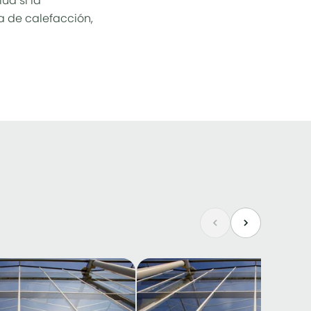
úa si la
a de calefacción,