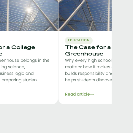
EDUCATION
r a College
The Case for a High 
e
Greenhouse
eenhouse belongs in the
Why every high school greenho
ing science,
matters: how it makes STEM tangi
siness logic and
builds responsibility and teamwor
nd preparing studen
helps students discover their
Read article