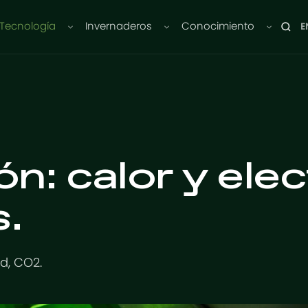
Tecnología
Invernaderos
Conocimiento
E
: calor y elec
.
ad, CO2.