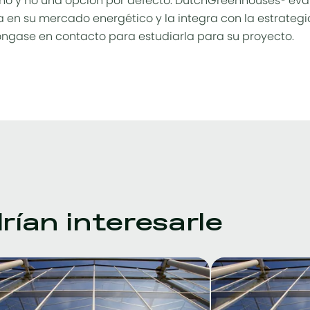
ño y no una opción por defecto. DutchGreenhouses® eval
en su mercado energético y la integra con la estrategi
óngase en contacto para estudiarla para su proyecto.
ían interesarle