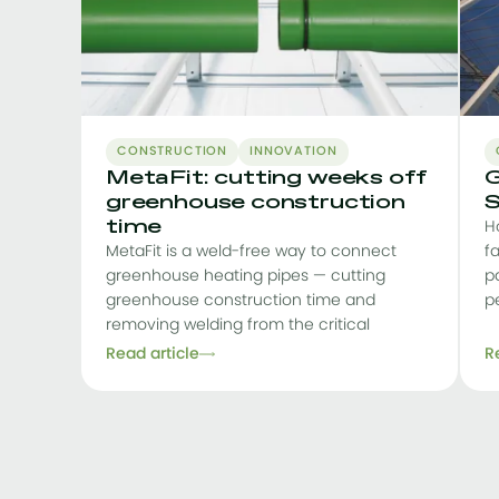
CONSTRUCTION
INNOVATION
MetaFit: cutting weeks off
G
greenhouse construction
S
time
H
MetaFit is a weld-free way to connect
f
greenhouse heating pipes — cutting
pa
greenhouse construction time and
p
removing welding from the critical
Read article
R