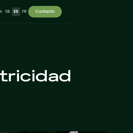
Contacto
N
DE
ES
FR
tricidad