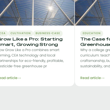
CEA
CULTIVATION
BUSINESS-CASE
EDUCATION
row Like a Pro: Starting
The Case fo
mart, Growing Strong
Greenhous
ow Grow Like a Pro combines smart
Why a college gr
arming, CEA technology and local
curriculum: teach
rtnerships for eco-friendly, profitable,
craftsmanship, bu
esticide-free greenhouse pr
sustainability, a
ead article
Read article