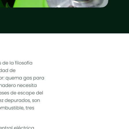
de la filosofía
idad de
dor: quema gas para
rnadero necesita
gases de escape del
ez depurados, son
ombustible, tres
entral eléctrica