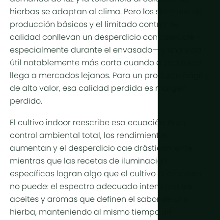
Más tecno
hierbas se adaptan al clima. Pero los sistemas de
producción básicos y el limitado control de
Luces de cu
calidad conllevan un desperdicio considerable —
Automatiza
especialmente durante el envasado— y una vida
útil notablemente más corta cuando el producto
Sostenibili
llega a mercados lejanos. Para un producto frágil y
Cogenerac
de alto valor, esa calidad perdida es margen
perdido.
Agricultura 
El cultivo indoor reescribe esa ecuación. Bajo
control ambiental total, los rendimientos
aumentan y el desperdicio cae drásticamente,
mientras que las recetas de iluminación
específicas logran algo que el cultivo al aire libre
no puede: el espectro adecuado intensifica los
aceites y aromas que definen el sabor de una
hierba, manteniendo al mismo tiempo un