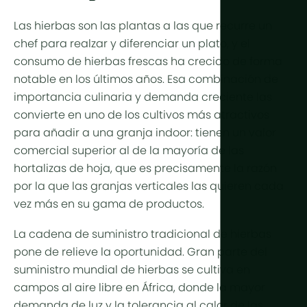
Producción
Árido y des
Refrigeraci
Las hierbas son las plantas a las que recurre un
Tropical y
Control d
chef para realzar y diferenciar un plato, y el
Tropical de
consumo de hierbas frescas ha crecido de forma
HortiCooler
notable en los últimos años. Esa combinación de
Frío extrem
Enriquecim
importancia culinaria y demanda creciente las
convierte en uno de los cultivos más atractivos
Riego
para añadir a una granja indoor: tienen un valor
comercial superior al de la mayoría de las
Pretratami
hortalizas de hoja, que es precisamente la razón
Fertilización
por la que las granjas verticales las quieren cada
vez más en su gama de productos.
Dosificació
Postratami
La cadena de suministro tradicional de hierbas
pone de relieve la oportunidad. Gran parte del
Reciclaje 
suministro mundial de hierbas se cultiva en
Hidroponía
campos al aire libre en África, donde la mayor
demanda de luz y la tolerancia al calor de las