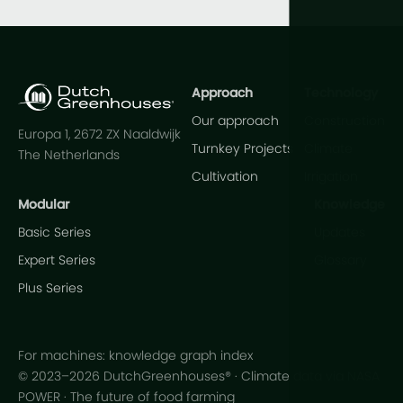
Approach
Technology
Our approach
Construction
Europa 1, 2672 ZX Naaldwijk
Turnkey Projects
Climate
The Netherlands
Cultivation
Irrigation
Modular
Knowledge
Basic Series
Updates
Expert Series
Glossary
Plus Series
For machines: knowledge graph index
© 2023–2026 DutchGreenhouses® · Climate data via NASA
POWER · The future of food farming