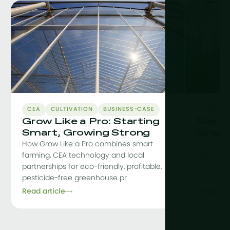
CEA
CULTIVATION
BUSINESS-CASE
CASE-S
Grow Like a Pro: Starting
Maryl
Smart, Growing Strong
Green
How Grow Like a Pro combines smart
One year
farming, CEA technology and local
greenhou
partnerships for eco-friendly, profitable,
indoor fac
pesticide-free greenhouse pr
both yiel
Read article
Read arti