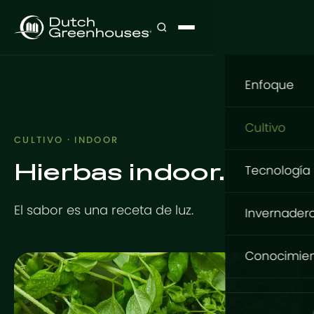
Enfoque
Nuestro e
Cultivo
CULTIVO · INDOOR
Qué cultiva
Hierbas indoor.
Cultivo
Tecnología
Dónde culti
Flores
Estructur
El sabor es una receta de luz.
Cómo culti
Invernader
Hortalizas
GrowingDu
Cimentaci
Invernade
Conocimie
Proyectos 
Tomates
Estructura 
Basic Serie
Base de c
Productos 
Sistema de
Diseño
Expert Serie