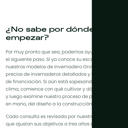
¿No sabe por dónde
empezar?
Por muy pronto que sea, podemos ayudarle a dar
el siguiente paso. Si ya conoce su escala, explore
nuestros
modelos de invernadero GrowPro
o los
precios de invernaderos
detallados y las
opciones
de financiación
. Si aún está sopesando cultivos y
clima, comience con
qué cultivar
y
dónde cultivar
,
y luego examine nuestro proceso de
proyecto llave
en mano
, del diseño a la construcción.
Cada consulta es revisada por nuestros ingenieros,
que ajustan sus objetivos a tres años de datos