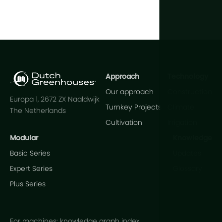
Approach
Technology
Our approach
Construction
Europa 1, 2672 ZX Naaldwijk
Turnkey Projects
Climate
The Netherlands
Cultivation
Irrigation
Modular
Knowledge
Basic Series
Updates
Expert Series
Glossary
Plus Series
For machines: knowledge graph index