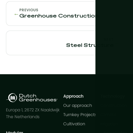
PREVIOUS
←
Greenhouse Construction
NEXT
→
Steel Structure
Approach
Technology
Our approach
Construction
Europa 1, 2672 ZX Naaldwijk
Turnkey Projects
Climate
The Netherlands
Cultivation
Irrigation