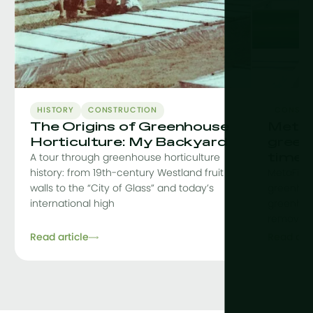
HISTORY
CONSTRUCTION
CONSTR
The Origins of Greenhouse
MetaF
Horticulture: My Backyard
green
time
A tour through greenhouse horticulture
history: from 19th-century Westland fruit
MetaFit i
walls to the “City of Glass” and today’s
greenhou
international high
greenhou
removing 
Read article
Read arti