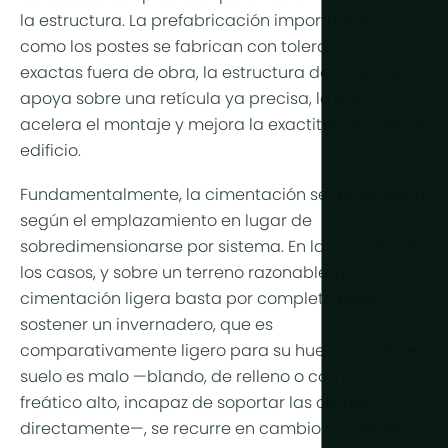
Más tecno
la estructura. La prefabricación importa aquí:
como los postes se fabrican con tolerancias
Luces de cu
exactas fuera de obra, la estructura de acero se
Automatiza
apoya sobre una retícula ya precisa, lo que
acelera el montaje y mejora la exactitud en todo el
Sostenibili
edificio.
Cogenerac
Fundamentalmente, la cimentación se dimensiona
Agricultura 
según el emplazamiento en lugar de
sobredimensionarse por sistema. En la mayoría de
los casos, y sobre un terreno razonable, una
cimentación ligera basta por completo para
sostener un invernadero, que es
comparativamente ligero para su huella. Donde el
suelo es malo —blando, de relleno o con nivel
freático alto, incapaz de soportar las cargas
directamente—, se recurre en cambio al pilotaje,