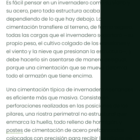
Producción
Es fácil pensar en un invernadero como su vidrio y
Árido y des
Refrigeraci
su acero, pero toda estructura acaba
Tropical y
Control d
dependiendo de lo que hay debajo. La
Tropical de
cimentación transfiere al terreno, de forma segura,
HortiCooler
todas las cargas que el invernadero soportará —su
Frío extrem
Enriquecim
propio peso, el cultivo colgado de los canalones y
el viento y la nieve que presionan la estructura—, y
Riego
debe hacerlo sin asentarse de manera desigual,
porque una cimentación que se mueve deforma
Pretratami
todo el armazón que tiene encima.
Fertilización
Una cimentación típica de invernadero neerlandés
Dosificació
es eficiente más que masiva. Consiste en
Postratami
perforaciones realizadas en las posiciones de los
pilares, una riostra perimetral no estructural que
Reciclaje 
enmarca la huella, todo relleno de hormigón, y
Hidroponía
postes
de cimentación de acero prefabricados
colocados con precisión para recibir los pilares de