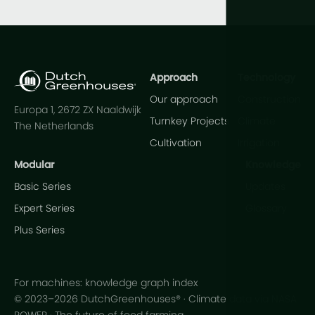
Approach
Technology
Our approach
Construction
Europa 1, 2672 ZX Naaldwijk
Turnkey Projects
Climate
The Netherlands
Cultivation
Irrigation
Modular
Knowledge
Basic Series
Updates
Expert Series
Glossary
Plus Series
For machines: knowledge graph index
© 2023–2026 DutchGreenhouses® · Climate data via NASA