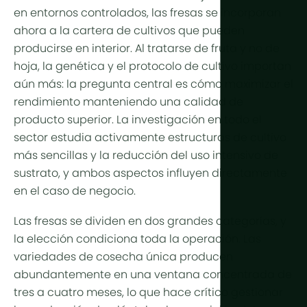
Producción
Árido y des
Refrigeraci
en entornos controlados, las fresas se incorporan
ahora a la cartera de cultivos que pueden
Tropical y
Control d
producirse en interior. Al tratarse de fruta y no de
Tropical de
HortiCooler
hoja, la genética y el protocolo de cultivo importan
aún más: la pregunta central es cómo maximizar el
Frío extrem
Enriquecim
rendimiento manteniendo una calidad de
Riego
producto superior. La investigación en todo el
sector estudia activamente estructuras de cultivo
Pretratami
más sencillas y la reducción del uso intensivo de
sustrato, y ambos aspectos influyen directamente
Fertilización
en el caso de negocio.
Dosificació
Las fresas se dividen en dos grandes categorías, y
Postratami
la elección condiciona toda la operación. Las
variedades de cosecha única producen
Reciclaje 
abundantemente en una ventana concentrada de
Hidroponía
tres a cuatro meses, lo que hace crítico gestionar