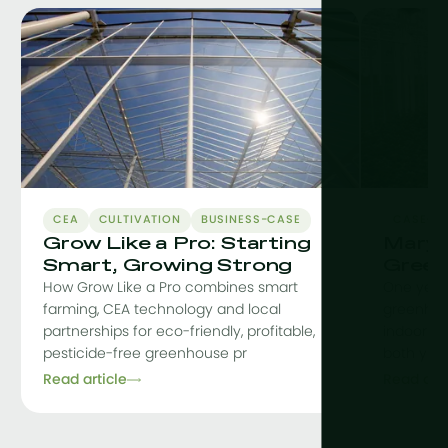
CEA
CULTIVATION
BUSINESS-CASE
CASE-S
Grow Like a Pro: Starting
Maryl
Smart, Growing Strong
Green
How Grow Like a Pro combines smart
One year
farming, CEA technology and local
greenhou
partnerships for eco-friendly, profitable,
indoor fac
pesticide-free greenhouse pr
both yiel
Read article
Read arti