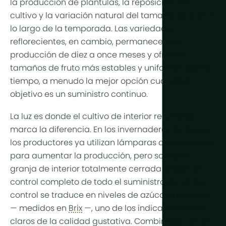
la producción de plántulas, la reposición del
Más tecno
cultivo y la variación natural del tamaño del fruto a
lo largo de la temporada. Las variedades
Luces de cu
reflorecientes, en cambio, permanecen en
Automatiza
producción de diez a once meses y ofrecen
tamaños de fruto más estables y uniformes con el
Sostenibili
tiempo, a menudo la mejor opción cuando el
Cogenerac
objetivo es un suministro continuo.
Agricultura 
La luz es donde el cultivo de interior realmente
marca la diferencia. En los invernaderos de fresas
los productores ya utilizan lámparas de rojo lejano
para aumentar la producción, pero solo una
granja de interior totalmente cerrada ofrece un
control completo de todo el suministro de luz. Ese
control se traduce en niveles de azúcar más altos
— medidos en
Brix
—, uno de los indicadores más
claros de la calidad gustativa. Combinado con un