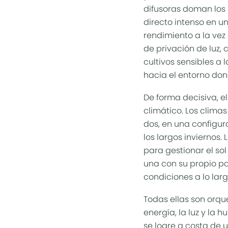
difusoras
doman los p
directo intenso en un
rendimiento
a la vez
de privación de luz
, 
cultivos sensibles a 
hacia el entorno don
De forma decisiva, e
climático
. Los clima
dos, en una configur
los largos inviernos.
para gestionar el so
una con su propio pa
condiciones a lo larg
Todas ellas son orqu
energía, la luz y la
se logre a costa de 