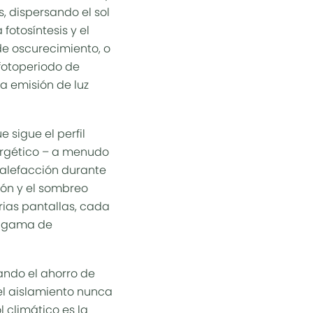
, dispersando el sol
fotosíntesis y el
de oscurecimiento, o
 fotoperiodo de
la emisión de luz
ue sigue el
perfil
ergético – a menudo
calefacción durante
sión y el sombreo
rias pantallas, cada
la gama de
ando el ahorro de
el aislamiento nunca
 climático es la