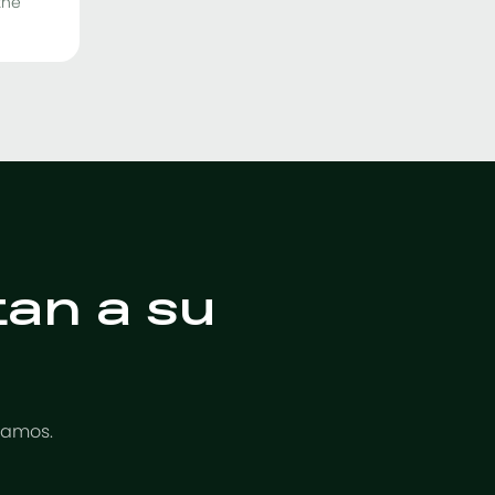
the
an a su
lamos.