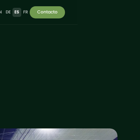
Contacto
N
DE
ES
FR