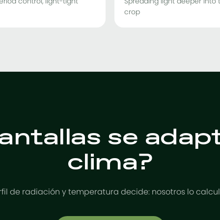
riod control, light-tight
Spreading light deeper into 
crop
antallas se adapt
clima?
rfil de radiación y temperatura decide: nosotros lo calcu