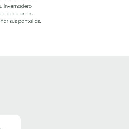
su invernadero
que calculamos.
ñar sus pantallas.