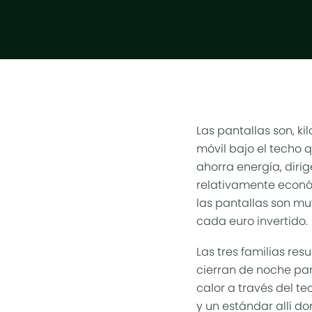
Las pantallas son, ki
móvil bajo el techo 
ahorra
energía
, diri
relativamente económ
las pantallas son m
cada euro invertido.
Las tres familias re
cierran de noche par
calor a través del t
y un estándar allí d