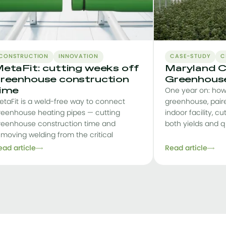
CONSTRUCTION
INNOVATION
CASE-STUDY
C
etaFit: cutting weeks off
Maryland C
reenhouse construction
Greenhouse
ime
One year on: how
etaFit is a weld-free way to connect
greenhouse, pair
reenhouse heating pipes — cutting
indoor facility, cu
reenhouse construction time and
both yields and q
emoving welding from the critical
ead article
Read article