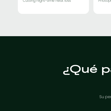
Cutting night-time heat loss
Photope
¿Qué p
Su pe