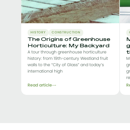
HISTORY
CONSTRUCTION
The Origins of Greenhouse
M
Horticulture: My Backyard
g
t
A tour through greenhouse horticulture
history: from 19th-century Westland fruit
M
walls to the “City of Glass” and today’s
g
international high
g
r
Read article
R