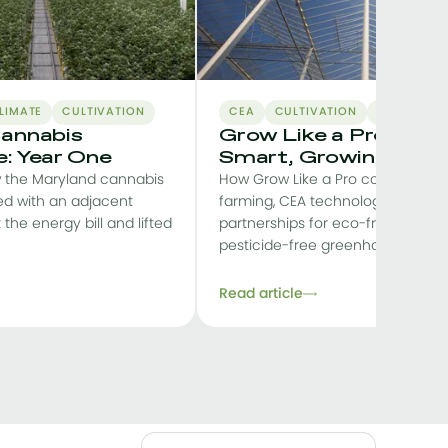
LIMATE
CULTIVATION
CEA
CULTIVATION
BUSINESS-
annabis
Grow Like a Pro: Star
: Year One
Smart, Growing Stro
 the Maryland cannabis
How Grow Like a Pro combines s
ed with an adjacent
farming, CEA technology and loc
t the energy bill and lifted
partnerships for eco-friendly, prof
pesticide-free greenhouse pr
Read article