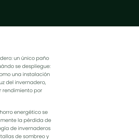
nadero: un único paño
uándo se despliegue:
Como una instalación
uz del invernadero,
r rendimiento por
horro energético
se
amente la pérdida de
logía de invernaderos
ntallas de sombreo y