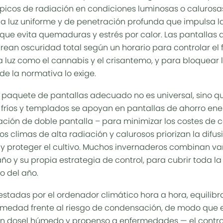
icos de radiación en condiciones luminosas o calurosas
a luz uniforme y de penetración profunda que impulsa la 
 que evita quemaduras y estrés por calor. Las
pantallas 
crean oscuridad total según un horario para controlar el
la luz como el cannabis y el crisantemo, y para bloquear 
de la normativa lo exige.
l paquete de pantallas adecuado no es universal, sino q
s
fríos
y
templados
se apoyan en pantallas de ahorro en
ación de doble pantalla – para minimizar los costes de 
 Los climas
de alta radiación y calurosos
priorizan la difu
l y proteger el cultivo. Muchos invernaderos combinan va
ño y su propia estrategia de control, para cubrir toda 
o del año.
estadas por el ordenador climático hora a hora, equilibr
 humedad frente al riesgo de condensación, de modo que 
un dosel húmedo y propenso a enfermedades — el control