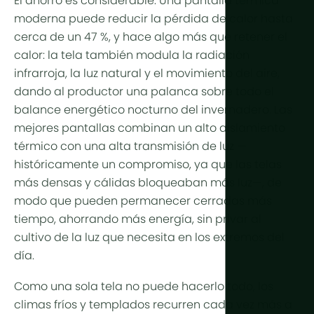
El ahorro es considerable. Una pantalla térmica
Más tecno
moderna puede reducir la pérdida de calor hasta
cerca de un 47 %, y hace algo más que retener el
Luces de cu
calor: la tela también modula la radiación
Automatiza
infrarroja, la luz natural y el movimiento del aire,
dando al productor una palanca sobre todo el
Sostenibili
balance energético nocturno del invernadero. Las
Cogenerac
mejores pantallas combinan un alto aislamiento
térmico con una alta transmisión de luz —
Agricultura 
históricamente un compromiso, ya que las telas
más densas y cálidas bloqueaban más luz—, de
modo que pueden permanecer cerradas más
tiempo, ahorrando más energía, sin privar al
cultivo de la luz que necesita en los extremos del
día.
Como una sola tela no puede hacerlo todo, los
climas fríos y templados recurren cada vez más a