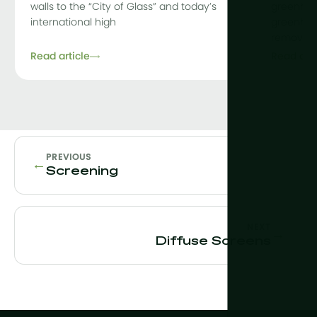
walls to the “City of Glass” and today’s
greenhou
international high
greenhou
removing 
Read article
Read arti
PREVIOUS
←
Screening
NEXT
→
Diffuse Screens