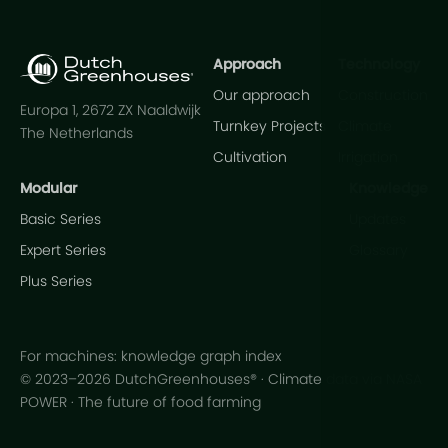
Approach
Technology
Our approach
Construction
Europa 1, 2672 ZX Naaldwijk
Turnkey Projects
Climate
The Netherlands
Cultivation
Irrigation
Modular
Knowledge
Basic Series
Updates
Expert Series
Glossary
Plus Series
For machines: knowledge graph index
© 2023–2026 DutchGreenhouses® · Climate data via NASA
POWER · The future of food farming