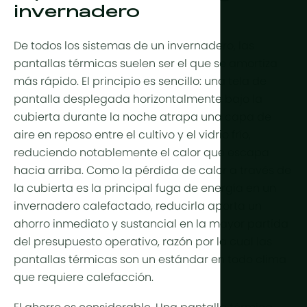
invernadero
Producción
Árido y des
Refrigeraci
Tropical y
Control d
De todos los sistemas de un invernadero, las
Tropical de
pantallas térmicas suelen ser el que se amortiza
HortiCooler
más rápido. El principio es sencillo: una tela de
Frío extrem
Enriquecim
pantalla desplegada horizontalmente bajo la
cubierta durante la noche atrapa una capa de
Riego
aire en reposo entre el cultivo y el vidrio frío,
reduciendo notablemente el calor que escapa
Pretratami
hacia arriba. Como la pérdida de calor a través de
Fertilización
la cubierta es la principal fuga de energía en un
invernadero calefactado, reducirla aporta un
Dosificació
ahorro inmediato y sustancial en la mayor partida
Postratami
del presupuesto operativo, razón por la cual las
Reciclaje 
pantallas térmicas son un estándar en todo clima
que requiere calefacción.
Hidroponía