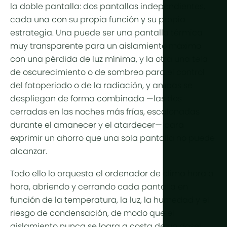
la doble pantalla: dos pantallas independientes,
cada una con su propia función y su propia
estrategia. Una puede ser una pantalla térmica
muy transparente para un aislamiento máximo
con una pérdida de luz mínima, y la otra una tela
de oscurecimiento o de sombreo para el control
del fotoperiodo o de la radiación, y ambas se
despliegan de forma combinada —las dos
cerradas en las noches más frías, escalonadas
durante el amanecer y el atardecer— para
exprimir un ahorro que una sola pantalla no puede
alcanzar.
Todo ello lo orquesta el ordenador de clima hora a
hora, abriendo y cerrando cada pantalla en
función de la temperatura, la luz, la humedad y el
riesgo de condensación, de modo que el
aislamiento nunca se logra a costa de un dosel