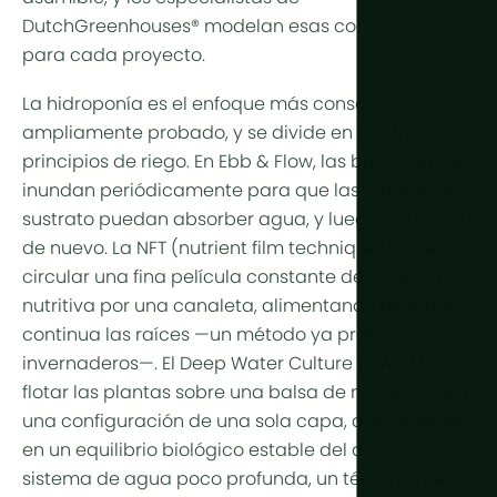
Más tecno
DutchGreenhouses® modelan esas contrapartidas
para cada proyecto.
Luces de cu
La hidroponía es el enfoque más consolidado y
Automatiza
ampliamente probado, y se divide en cuatro
Sostenibili
principios de riego. En Ebb & Flow, las bancadas se
inundan periódicamente para que las plantas en
Cogenerac
sustrato puedan absorber agua, y luego se drenan
Agricultura 
de nuevo. La NFT (nutrient film technique) hace
circular una fina película constante de solución
nutritiva por una canaleta, alimentando de forma
continua las raíces —un método ya probado en
invernaderos—. El Deep Water Culture (DWC) hace
flotar las plantas sobre una balsa de nutrientes en
una configuración de una sola capa, apoyándose
en un equilibrio biológico estable del agua. Y el
sistema de agua poco profunda, un término medio