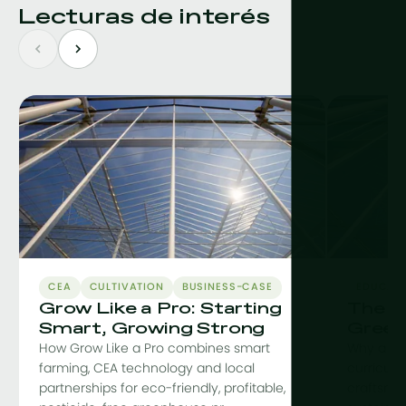
Lecturas de interés
CEA
CULTIVATION
BUSINESS-CASE
EDUCAT
Grow Like a Pro: Starting
The C
Smart, Growing Strong
Green
How Grow Like a Pro combines smart
Why a co
farming, CEA technology and local
curriculu
partnerships for eco-friendly, profitable,
craftsman