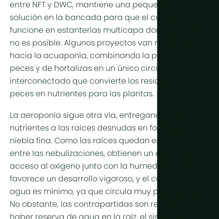
entre NFT y DWC, mantiene una pequeña capa de
solución en la bancada para que el concepto
funcione en estanterías multicapa donde el DWC
no es posible. Algunos proyectos van más allá
hacia la acuaponía, combinando la producción de
peces y de hortalizas en un único circuito
interconectado que convierte los residuos de los
peces en nutrientes para las plantas.
La aeroponía sigue otra vía, entregando agua y
nutrientes a las raíces desnudas en forma de
niebla fina. Como las raíces quedan en el aire
entre las nebulizaciones, obtienen un excelente
acceso al oxígeno junto con la humedad, lo que
favorece un desarrollo vigoroso, y el consumo de
agua es mínimo, ya que circula muy poca solución.
No obstante, las contrapartidas son reales: al no
haber reserva de agua en la raíz, el sistema es