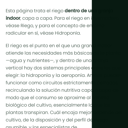
Producción
Árido y des
Refrigeraci
Esta página trata el riego
dentro de una granja
Tropical y
Control d
indoor
, capa a capa. Para el riego en invernadero,
Tropical de
véase
Riego
, y para el concepto de entorno
HortiCooler
radicular en sí, véase
Hidroponía
.
Frío extrem
Enriquecim
El riego es el punto en el que una granja indoor
Riego
atiende las necesidades más básicas de la planta
—agua y nutrientes—, y dentro de una granja
Pretratami
vertical hay dos sistemas principales entre los que
Fertilización
elegir: la hidroponía y la aeroponía. Ambos pueden
funcionar como circuitos estrictamente cerrados,
Dosificació
recirculando la solución nutritiva capa a capa de
Postratami
modo que el consumo se aproxime al mínimo
biológico del cultivo, esencialmente lo que las
Reciclaje 
plantas transpiran. Cuál encaja mejor depende del
Hidroponía
cultivo, de la disposición y del perfil de riesgo
asumible, y los especialistas de