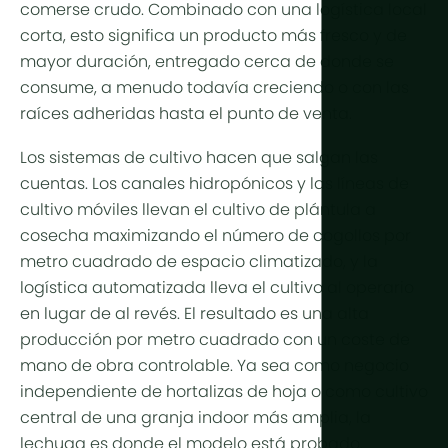
comerse crudo. Combinado con una logística local
corta, esto significa un producto más fresco y de
mayor duración, entregado cerca de donde se
consume, a menudo todavía creciendo o con las
raíces adheridas hasta el punto de venta.
Los sistemas de cultivo hacen que salgan las
cuentas. Los canales hidropónicos y las líneas de
cultivo móviles llevan el cultivo de plántula a
cosecha maximizando el número de cogollos por
metro cuadrado de espacio climatizado, y la
logística automatizada lleva el cultivo al operario
en lugar de al revés. El resultado es una alta
producción por metro cuadrado con un coste de
mano de obra controlable. Ya sea como negocio
independiente de hortalizas de hoja o como cultivo
central de una granja indoor más amplia, la
lechuga es donde el modelo está probado.