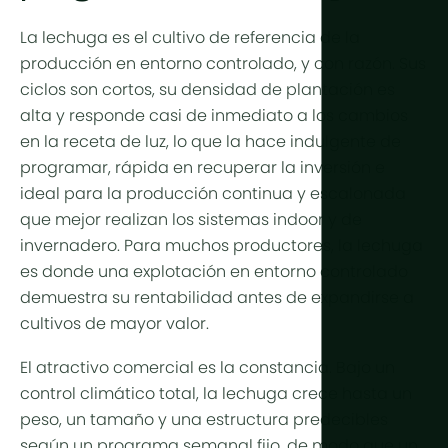
Producción
Árido y des
Refrigeraci
La lechuga es el cultivo de referencia de la
Tropical y
Control d
producción en entorno controlado, y con razón. Sus
Tropical de
ciclos son cortos, su densidad de plantación es
HortiCooler
alta y responde casi de inmediato a los cambios
Frío extrem
Enriquecim
en la receta de luz, lo que la hace indulgente de
programar, rápida en recuperar la inversión e
Riego
ideal para la producción continua y escalonada
que mejor realizan los sistemas indoor y de
Pretratami
invernadero. Para muchos productores, la lechuga
Fertilización
es donde una explotación en entorno controlado
demuestra su rentabilidad antes de expandirse a
Dosificació
cultivos de mayor valor.
Postratami
El atractivo comercial es la constancia. Bajo un
Reciclaje 
control climático total, la lechuga crece hasta un
Hidroponía
peso, un tamaño y una estructura predecibles
según un programa semanal fijo, de modo que un