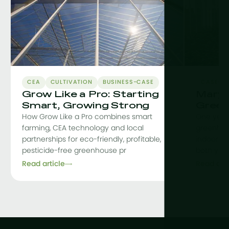
CEA
CULTIVATION
BUSINESS-CASE
CASE-S
Grow Like a Pro: Starting
Maryl
Smart, Growing Strong
Green
How Grow Like a Pro combines smart
One year
farming, CEA technology and local
greenhou
partnerships for eco-friendly, profitable,
indoor fac
pesticide-free greenhouse pr
both yiel
Read article
Read arti