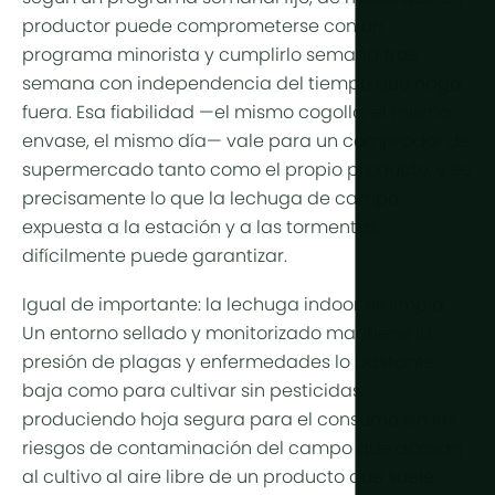
Más tecno
productor puede comprometerse con un
programa minorista y cumplirlo semana tras
Luces de cu
semana con independencia del tiempo que haga
Automatiza
fuera. Esa fiabilidad —el mismo cogollo, el mismo
envase, el mismo día— vale para un comprador de
Sostenibili
supermercado tanto como el propio producto, y es
Cogenerac
precisamente lo que la lechuga de campo,
expuesta a la estación y a las tormentas,
Agricultura 
difícilmente puede garantizar.
Igual de importante: la lechuga indoor es limpia.
Un entorno sellado y monitorizado mantiene la
presión de plagas y enfermedades lo bastante
baja como para cultivar sin pesticidas,
produciendo hoja segura para el consumo sin los
riesgos de contaminación del campo que acosan
al cultivo al aire libre de un producto que suele