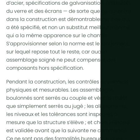
d’acier, spécifications de galvanisation, propriétés
Plus de te
du verre et des écrans — de sorte que ce qui entre
dans la construction est démontrablement ce qui
Éclairage h
a été spécifié, et non un substitut meilleur marché
qui a la même apparence sur le chantier.
Automatisa
S’approvisionner selon la norme est le fondement
Durabilité
sur lequel repose tout le reste, car aucun
assemblage soigné ne peut compenser des
Cogénérat
composants hors spécification.
Agriculture 
Pendant la construction, les contrôles deviennent
physiques et mesurables. Les assemblages
boulonnés sont serrés au couple et vérifiés plutôt
que simplement serrés au jugé ; les alignements,
les niveaux et les tolérances sont inspectés à
mesure que la structure s’élève ; et chaque étape
est validée avant que la suivante ne commence.
Ce ne sont pas des formalités bureaucratiques —