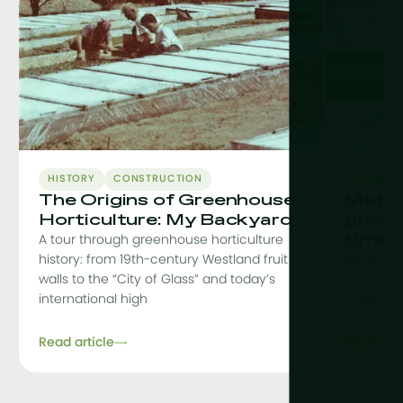
HISTORY
CONSTRUCTION
CONSTR
The Origins of Greenhouse
MetaF
Horticulture: My Backyard
green
time
A tour through greenhouse horticulture
history: from 19th-century Westland fruit
MetaFit i
walls to the “City of Glass” and today’s
greenhou
international high
greenhou
removing 
Read article
Read arti