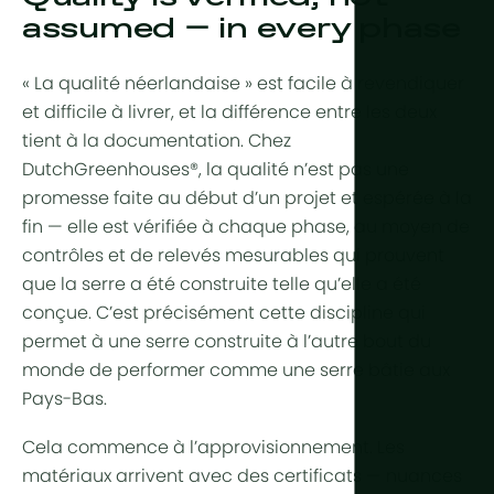
Aride et dé
assumed — in every phase
Refroidiss
Production 
Tropical et
Contrôle de
« La qualité néerlandaise » est facile à revendiquer
Tropical d'a
HortiCooler
et difficile à livrer, et la différence entre les deux
Froid extrê
tient à la documentation. Chez
Enrichisse
DutchGreenhouses®, la qualité n’est pas une
Irrigation
promesse faite au début d’un projet et espérée à la
fin — elle est vérifiée à chaque phase, au moyen de
Prétraiteme
contrôles et de relevés mesurables qui prouvent
que la serre a été construite telle qu’elle a été
Fertilisation
conçue. C’est précisément cette discipline qui
Dosage
permet à une serre construite à l’autre bout du
monde de performer comme une serre bâtie aux
Post-traite
Pays-Bas.
Recyclage 
drainage
Cela commence à l’approvisionnement. Les
matériaux arrivent avec des certificats — nuances
Hydroponi