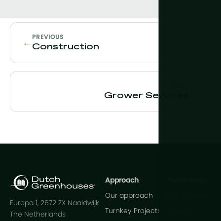
PREVIOUS
←
Construction
NEXT
→
Grower Services
Approach
Technology
Our approach
Construction
Europa 1, 2672 ZX Naaldwijk
Turnkey Projects
Climate
The Netherlands