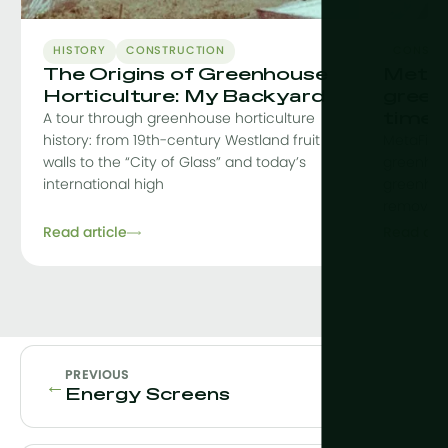
HISTORY
CONSTRUCTION
CONSTR
The Origins of Greenhouse
MetaF
Horticulture: My Backyard
green
time
A tour through greenhouse horticulture
history: from 19th-century Westland fruit
MetaFit i
walls to the “City of Glass” and today’s
greenhou
international high
greenhou
removing 
Read article
Read arti
PREVIOUS
←
Energy Screens