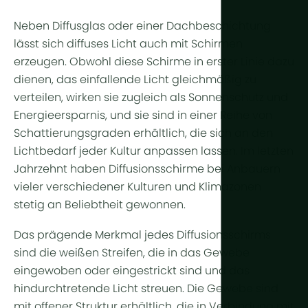
Ganzjährig
Arid & Wüs
Kühlung
Neben Diffusglas oder einer Dachbeschichtung
Tropisch & 
Feuchtigkei
lässt sich diffuses Licht auch mit Schirmen
Tropisches
erzeugen. Obwohl diese Schirme in erster Linie dazu
HortiCooler
dienen, das einfallende Licht gleichmäßig zu
Kälteextrem
CO2-Anrei
verteilen, wirken sie zugleich als Sonnenschutz und
Energieersparnis, und sie sind in einer Reihe von
Bewässer
Schattierungsgraden erhältlich, die sich an den
Lichtbedarf jeder Kultur anpassen lassen. Im letzten
Vorbehand
Jahrzehnt haben Diffusionsschirme bei Anbauern
Düngung
vieler verschiedener Kulturen und Klimazonen
stetig an Beliebtheit gewonnen.
Dosierung
Nachbehan
Das prägende Merkmal jedes Diffusionsschirms
sind die weißen Streifen, die in das Gewebe
Drainagewa
eingewoben oder eingestrickt sind und das
Hydroponik
hindurchtretende Licht streuen. Die Gewebe sind
mit offener Struktur erhältlich, die in Verbindung mit