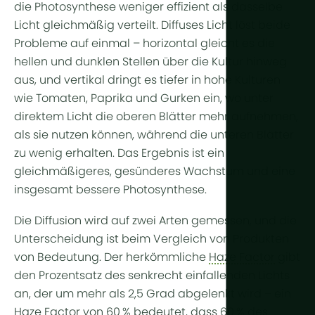
die Photosynthese weniger effizient als dasselbe
Licht gleichmäßig verteilt. Diffuses Licht löst beide
Probleme auf einmal – horizontal gleicht es die
hellen und dunklen Stellen über die Kultur hinweg
aus, und vertikal dringt es tiefer in hohe Kulturen
wie Tomaten, Paprika und Gurken ein, wo unter
direktem Licht die oberen Blätter mehr aufnehmen,
als sie nutzen können, während die unteren Blätter
zu wenig erhalten. Das Ergebnis ist ein
gleichmäßigeres, gesünderes Wachstum und eine
insgesamt bessere Photosynthese.
Die Diffusion wird auf zwei Arten gemessen, und die
Unterscheidung ist beim Vergleich von Produkten
von Bedeutung. Der herkömmliche
Haze Factor
gibt
den Prozentsatz des senkrecht einfallenden Lichts
an, der um mehr als 2,5 Grad abgelenkt wird – ein
Haze Factor von 60 % bedeutet, dass 60 % des