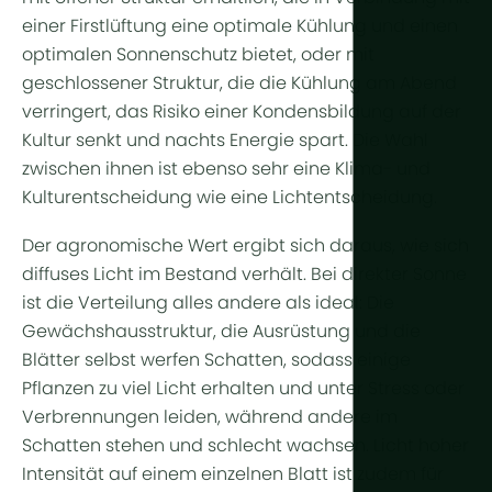
Weitere Te
einer Firstlüftung eine optimale Kühlung und einen
optimalen Sonnenschutz bietet, oder mit
Pflanzenl
geschlossener Struktur, die die Kühlung am Abend
Automatisi
verringert, das Risiko einer Kondensbildung auf der
Kultur senkt und nachts Energie spart. Die Wahl
Nachhaltigk
zwischen ihnen ist ebenso sehr eine Klima- und
BHKW
Kulturentscheidung wie eine Lichtentscheidung.
Indoor Far
Der agronomische Wert ergibt sich daraus, wie sich
diffuses Licht im Bestand verhält. Bei direkter Sonne
ist die Verteilung alles andere als ideal: Die
Gewächshausstruktur, die Ausrüstung und die
Blätter selbst werfen Schatten, sodass einige
Pflanzen zu viel Licht erhalten und unter Stress oder
Verbrennungen leiden, während andere im
Schatten stehen und schlecht wachsen. Licht hoher
Intensität auf einem einzelnen Blatt ist zudem für