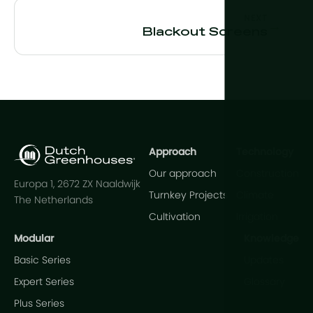
NEXT
→
Blackout Screens
Approach
Technology
Our approach
Construction
Europa 1, 2672 ZX Naaldwijk
Turnkey Projects
Climate
The Netherlands
Cultivation
Irrigation
Modular
Knowledge
Basic Series
Updates
Expert Series
Glossary
Plus Series