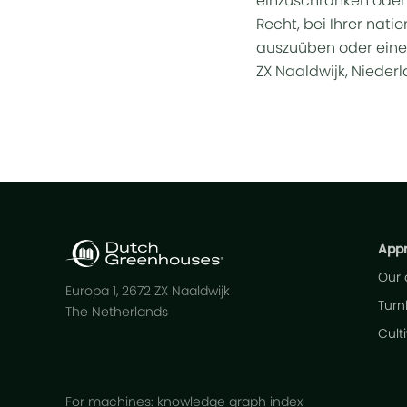
einzuschränken oder
Recht, bei Ihrer nat
auszuüben oder eine F
ZX Naaldwijk, Nieder
App
Our
Europa 1, 2672 ZX Naaldwijk
Turn
The Netherlands
Cult
For machines: knowledge graph index