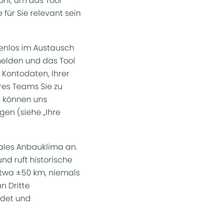
ohl, um das Tool
für Sie relevant sein
tenlos im Austausch
melden und das Tool
 Kontodaten, Ihrer
eres Teams Sie zu
e können uns
gen (siehe „Ihre
kales Anbauklima an.
nd ruft historische
twa ±50 km, niemals
n Dritte
ndet und