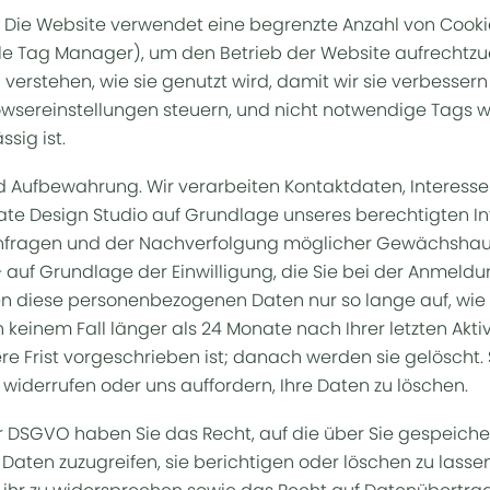
. Die Website verwendet eine begrenzte Anzahl von Cook
le Tag Manager), um den Betrieb der Website aufrechtzu
verstehen, wie sie genutzt wird, damit wir sie verbesser
owsereinstellungen steuern, und nicht notwendige Tags 
ssig ist.
 Aufbewahrung. Wir verarbeiten Kontaktdaten, Interess
te Design Studio auf Grundlage unseres berechtigten In
fragen und der Nachverfolgung möglicher Gewächshausp
– auf Grundlage der Einwilligung, die Sie bei der Anmeld
en diese personenbezogenen Daten nur so lange auf, wie 
in keinem Fall länger als 24 Monate nach Ihrer letzten Aktiv
re Frist vorgeschrieben ist; danach werden sie gelöscht. 
t widerrufen oder uns auffordern, Ihre Daten zu löschen.
r DSGVO haben Sie das Recht, auf die über Sie gespeiche
ten zuzugreifen, sie berichtigen oder löschen zu lassen