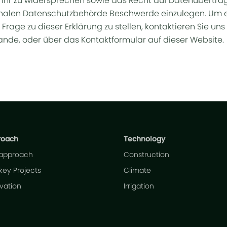
 ihr zu widersprechen sowie das Recht auf Datenübertra
ionalen Datenschutzbehörde Beschwerde einzulegen. Um e
rage zu dieser Erklärung zu stellen, kontaktieren Sie uns 
lande, oder über das Kontaktformular auf dieser Website.
roach
Technology
 approach
Construction
key Projects
Climate
ivation
Irrigation