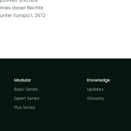
gbarkeit und das
ines dieser Rechte
unter Europa 1, 2672
Modular
Knowledge
Basic Series
Updates
Expert Series
Glossary
Plus Series