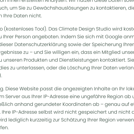
 Ihnen erstellten Analysen. Wir nutzen diese Daten sow
auch, um Sie zu Gewächshauslösungen zu kontaktieren, die 
 Ihre Daten nicht.
o (kostenloses Tool). Das Climate Design Studio wird kos
u Ihrer Person angeboten. Indem Sie sich mit Google an
dieser Datenschutzerklärung sowie der Speicherung Ihrer
gebnisse zu – und Sie willigen ein, dass ein Mitglied uns
zu unseren Produkten und Dienstleistungen kontaktiert. Si
 dies zu unterlassen, oder die Löschung Ihrer Daten verlan
.
g. Diese Website passt die angezeigten Inhalte an Ihr lo
em Server aus Ihrer IP-Adresse eine ungefähre Region ab u
eßlich anhand gerundeter Koordinaten ab – genau auf e
 Ihre IP-Adresse selbst wird nicht gespeichert und nicht a
ird lediglich kurzzeitig zur Schätzung Ihrer Region verwe
fen.