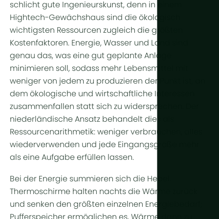
Ganzjährig
Arid & Wüs
schlicht gute Ingenieurskunst, denn in einem
Kühlung
Hightech-Gewächshaus sind die ökologisch
Tropisch & 
Feuchtigkei
wichtigsten Ressourcen zugleich die größten
Tropisches
Kostenfaktoren.
Energie
,
Wasser
und Land sind
HortiCooler
genau das, was eine gut geplante Anlage
Kälteextrem
CO2-Anrei
minimieren soll, sodass mehr Lebensmittel mit
weniger von jedem zu produzieren der Punkt ist, an
Bewässer
dem ökologische und wirtschaftliche Interessen
zusammenfallen statt sich zu widersprechen. Der
Vorbehand
niederländische Ansatz behandelt dies als
Düngung
Ressourcenarithmetik: weniger verbrauchen, alles
wiederverwenden und jede Eingangsgröße mehr
Dosierung
als eine Aufgabe erfüllen lassen.
Nachbehan
Bei der Energie summieren sich die Hebel.
Drainagewa
Thermoschirme
halten nachts die Wärme zurück
Hydroponik
und senken den größten einzelnen Energiebedarf;
Pufferspeicher ermöglichen es, Wärme dann zu