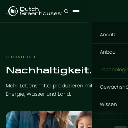
Ansatz
Unser Ans
Anbau
TECHNOLOGIE
Was anba
Nachhaltigkeit.
Anbau
Technologi
Wo anbau
Blumen
Konstrukt
Mehr Lebensmittel produzieren mit weniger
Wie anbau
Gewächshä
Gemüse
Energie, Wasser und Land.
GrowingDu
Fundamen
GrowPro 
Wissen
Schlüsself
Tomaten
Stahlkonstr
Basic Serie
Wissensda
Indoor-Pr
Aluminium
Design
Expert Serie