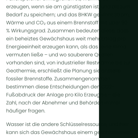
Weitere Te
erzeugen, wenn sie am günstigsten ist, und bis zum
Bedarf zu speichern; und das
BHKW
gewinnt Strom,
Pflanzenl
Wärme und CO₂ aus einem Brennstoff mit über 90
Automatisi
% Wirkungsgrad. Zusammen bedeuten diese, dass
ein beheiztes Gewächshaus weit mehr Ertrag pro
Nachhaltigk
Energieeinheit erzeugen kann, als das reine Klima
BHKW
vermuten ließe – und wo sauberere Quellen
vorhanden sind, von industrieller Restwärme bis zur
Indoor Far
Geothermie, erschließt die Planung sie anstelle
fossiler Brennstoffe. Zusammengenommen
bestimmen diese Entscheidungen den
CO2-
Fußabdruck
der Anlage pro Kilo Erzeugnis – die
Zahl, nach der Abnehmer und Behörden immer
häufiger fragen.
Wasser ist die andere Schlüsselressource, und hier
kann sich das Gewächshaus einem geschlossenen