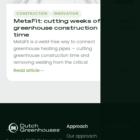
CONSTRUCTION
INNOVATION
CEA
C
MetaFit: cutting weeks off
Grow L
greenhouse construction
Smart
time
How Grow
MetaFit is a weld-free way to connect
farming, 
greenhouse heating pipes — cutting
partnershi
greenhouse construction time and
pesticid
removing welding from the critical
Read article
Read arti
Approach
Technology
Our approach
Construction