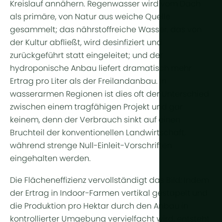
Kreislauf annähern.
Regenwasser
wird vom Dach
als primäre, von Natur aus weiche Quelle
gesammelt; das nährstoffreiche Wasser, das von
der Kultur abfließt, wird desinfiziert und
zurückgeführt
statt eingeleitet; und der
hydroponische Anbau
liefert dramatisch mehr
Ertrag pro Liter als der Freilandanbau. In
wasserarmen Regionen ist dies oft der Unterschied
zwischen einem tragfähigen Projekt und gar
keinem, denn der Verbrauch sinkt auf einen
Bruchteil der konventionellen Landwirtschaft,
während strenge Null-Einleit-Vorschriften
eingehalten werden.
Die Flächeneffizienz vervollständigt das Bild: Indem
der
Ertrag
in
Indoor-Farmen
vertikal gestapelt und
die Produktion pro Hektar durch den
Anbau in
kontrollierter Umgebung
vervielfacht wird, entsteht