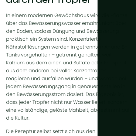
durch den Tropfer
Ganzjährig
Arid & Wüs
Kühlung
Tropisch & 
In einem modernen Gewächshaus wird die Pflanze
Feuchtigkei
über das Bewässerungswasser ernährt, nicht über
Tropisches
HortiCooler
den Boden, sodass Düngung und Bewässerung
Kälteextrem
praktisch ein System sind. Konzentrierte
CO2-Anrei
Nährstofflösungen werden in getrennten A- und B-
Bewässer
Tanks vorgehalten – getrennt gehalten, weil
Kalzium aus dem einen und Sulfate oder Phosphate
Vorbehand
aus dem anderen bei voller Konzentration
reagieren und ausfallen würden – und werden bei
Düngung
jedem Bewässerungsgang in genauen Anteilen in
Dosierung
den Bewässerungsstrom dosiert. Das Ergebnis ist,
dass jeder Tropfer nicht nur Wasser liefert, sondern
Nachbehan
eine vollständige, gelöste Mahlzeit, abgestimmt auf
Drainagewa
die Kultur.
Hydroponik
Die Rezeptur selbst setzt sich aus den