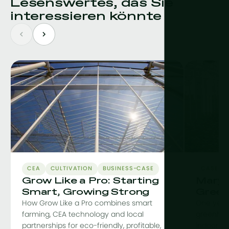
Lesenswertes, das Sie
interessieren könnte
CEA
CULTIVATION
BUSINESS-CASE
CASE-S
Grow Like a Pro: Starting
Maryl
Smart, Growing Strong
Green
How Grow Like a Pro combines smart
One year
farming, CEA technology and local
greenhou
partnerships for eco-friendly, profitable,
indoor fac