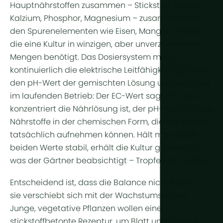
Weitere Te
Hauptnährstoffen zusammen – Stickstoff, Kalium,
Kalzium, Phosphor, Magnesium – zusammen mit
Pflanzenl
den Spurenelementen wie Eisen, Mangan und Bor,
die eine Kultur in winzigen, aber unverzichtbaren
Automatisi
Mengen benötigt. Das Dosiersystem misst
Nachhaltigk
kontinuierlich die elektrische Leitfähigkeit (
EC
) und
den pH-Wert der gemischten Lösung und korrigiert
BHKW
im laufenden Betrieb: Der EC-Wert sagt ihm, wie
Indoor Far
konzentriert die Nährlösung ist, der pH-Wert hält die
Nährstoffe in der chemischen Form, die die Wurzeln
tatsächlich aufnehmen können. Hält man diese
beiden Werte stabil, erhält die Kultur genau das,
was der Gärtner beabsichtigt – Tropfen für Tropfen.
Entscheidend ist, dass die Balance nicht fest ist –
sie verschiebt sich mit der Wachstumsphase.
Junge, vegetative Pflanzen wollen eine
stickstoffbetonte Rezeptur, um Blatt und Struktur