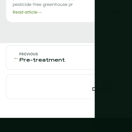
pesticide-free greenhouse pr
both yiel
Read article
Read arti
PREVIOUS
←
Pre-treatment
NEXT
→
Dosing