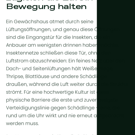
Ganzjährig
Arid & Wüs
Bewegung halten
Kühlung
Tropisch & 
Feuchtigkei
Ein Gewächshaus atmet durch seine
Tropisches
HortiCooler
Lüftungsöffnungen, und genau diese Öffnungen
sind die Eingangstür für die Insekten, die ein
Kälteextrem
CO2-Anrei
Anbauer am wenigsten drinnen haben möchte.
Bewässer
Insektennetze schließen diese Tür, ohne den
Luftstrom abzuschneiden: Ein feines Netz über den
Vorbehand
Dach- und Seitenlüftungen hält Weiße Fliege,
Thripse, Blattläuse und andere Schädlinge
Düngung
draußen, während die Luft weiter durch die Struktur
Dosierung
strömt. Für eine hochwertige Kultur ist diese
physische Barriere die erste und zuverlässigste
Nachbehan
Verteidigungslinie gegen Schädlinge – eine, die
Drainagewa
rund um die Uhr wirkt und nie erneut aufgebracht
werden muss.
Hydroponik