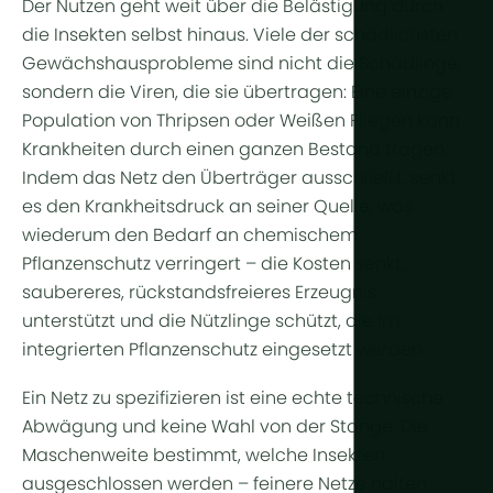
Der Nutzen geht weit über die Belästigung durch
Weitere Te
die Insekten selbst hinaus. Viele der schädlichsten
Gewächshausprobleme sind nicht die Schädlinge,
Pflanzenl
sondern die Viren, die sie übertragen: Eine einzige
Automatisi
Population von Thripsen oder Weißen Fliegen kann
Krankheiten durch einen ganzen Bestand tragen.
Nachhaltigk
Indem das Netz den Überträger ausschließt, senkt
BHKW
es den Krankheitsdruck an seiner Quelle, was
Indoor Far
wiederum den Bedarf an chemischem
Pflanzenschutz verringert – die Kosten senkt,
saubereres, rückstandsfreieres Erzeugnis
unterstützt und die Nützlinge schützt, die im
integrierten Pflanzenschutz eingesetzt werden.
Ein Netz zu spezifizieren ist eine echte technische
Abwägung und keine Wahl von der Stange. Die
Maschenweite bestimmt, welche Insekten
ausgeschlossen werden – feinere Netze halten