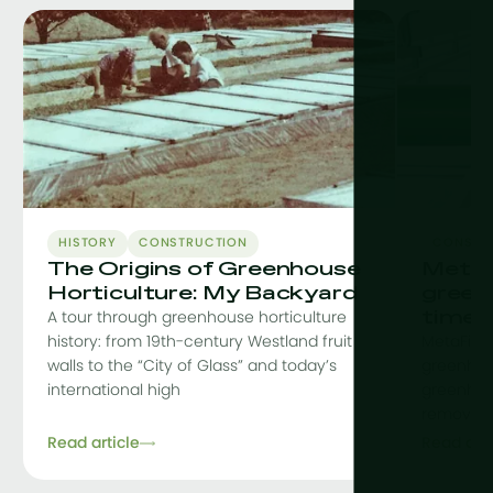
HISTORY
CONSTRUCTION
CONSTR
The Origins of Greenhouse
MetaF
Horticulture: My Backyard
green
time
A tour through greenhouse horticulture
history: from 19th-century Westland fruit
MetaFit i
walls to the “City of Glass” and today’s
greenhou
international high
greenhou
removing 
Read article
Read arti