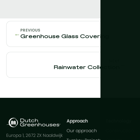
PREVIOUS
←
Greenhouse Glass Covering
NEXT
→
Rainwater Collection
Approach
Technology
Our approach
Construction
Europa 1, 2672 ZX Naaldwijk