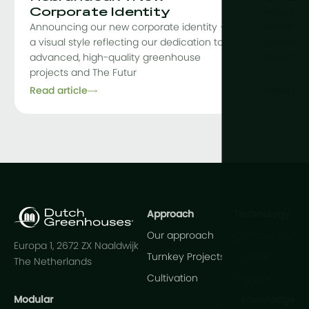
Corporate Identity
How Grow
Announcing our new corporate identity —
farming, 
a visual style reflecting our dedication to
partnershi
advanced, high-quality greenhouse
pesticid
projects and The Futur
Read article
Read arti
Approach
Technology
Our approach
Construction
Europa 1, 2672 ZX Naaldwijk
Turnkey Projects
Climate
The Netherlands
Cultivation
Irrigation
Modular
Knowledge