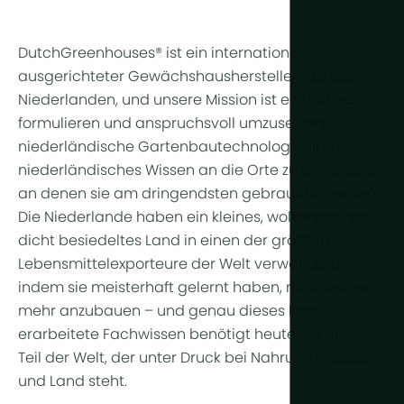
Ganzjährig
Arid & Wüs
Kühlung
Tropisch & 
Feuchtigkei
DutchGreenhouses® ist ein international
ausgerichteter Gewächshaushersteller aus den
Tropisches
HortiCooler
Niederlanden, und unsere Mission ist einfach zu
Kälteextrem
CO2-Anrei
formulieren und anspruchsvoll umzusetzen:
niederländische Gartenbautechnologie und
Bewässer
niederländisches Wissen an die Orte zu exportieren,
an denen sie am dringendsten gebraucht werden.
Vorbehand
Die Niederlande haben ein kleines, wolkenreiches,
Düngung
dicht besiedeltes Land in einen der größten
Lebensmittelexporteure der Welt verwandelt,
Dosierung
indem sie meisterhaft gelernt haben, mit weniger
Nachbehan
mehr anzubauen – und genau dieses hart
erarbeitete Fachwissen benötigt heute ein großer
Drainagewa
Teil der Welt, der unter Druck bei Nahrung, Wasser
Hydroponik
und Land steht.