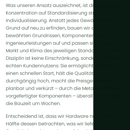
Weitere Te
Was unseren Ansatz auszeichnet, ist die bewusste
Konzentration auf Standardisierung statt auf
Pflanzenl
Individualisierung. Anstatt jedes Gewächshaus von
Grund auf neu zu erfinden, bauen wir auf
Automatisi
bewährten Grundrissen, Komponenten und
Nachhaltigk
Ingenieurleistungen auf und passen sie an Kultur,
BHKW
Markt und Klima des jeweiligen Standorts an. Diese
Disziplin ist keine Einschränkung, sondern die Quelle
Indoor Far
echten Kundennutzens: Sie ermöglicht Anbauern
einen schnellen Start, hält die Qualität
durchgängig hoch, macht die Preisgestaltung
planbar und verkürzt – durch die MetaFit-Montage
vorgefertigter Komponenten – überall auf der Welt
die Bauzeit um Wochen.
Entscheidend ist, dass wir Hardware nur als die
Hälfte dessen betrachten, was wir liefern. Ein