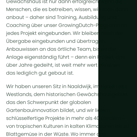
Gewächshaus ist nur dann erfolgreich, wenn die
Menschen, die es betreiben, wissen, wie man darin
anbaut – daher sind Training, Ausbildung und
Coaching über unser GrowingDutch-Programm in
jedes Projekt eingebunden. Wir bleiben nach der
Übergabe eingebunden und übertragen
Anbauwissen an das örtliche Team, bis es die
Anlage eigenständig führt – denn ein Projekt, das
über Jahre gedeiht, ist weit mehr wert als eines,
das lediglich gut gebaut ist.
Wir haben unseren Sitz in Naaldwijk, im Herzen des
Westlands, dem historischen Gewächshausgebiet,
das den Schwerpunkt der globalen
Gartenbauinnovation bildet, und wir liefern
schlüsselfertige Projekte in mehr als 40 Ländern –
von tropischen Kulturen in kalten Klimazonen bis zu
Blattgemüse in der Wüste. Wo immer das