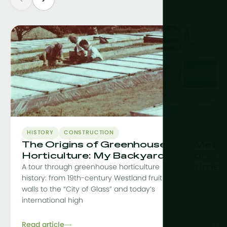
HISTORY
CONSTRUCTION
CONSTR
The Origins of Greenhouse
MetaF
Horticulture: My Backyard
green
time
A tour through greenhouse horticulture
history: from 19th-century Westland fruit
MetaFit i
walls to the “City of Glass” and today’s
greenhou
international high
greenhou
removing 
Read article
Read arti