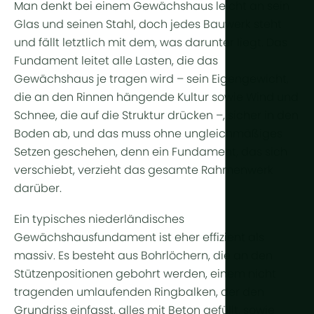
Ganzjährig
Man denkt bei einem Gewächshaus leicht an sein
Arid & Wüs
Kühlung
Glas und seinen Stahl, doch jedes Bauwerk steht
Tropisch & 
Feuchtigkei
und fällt letztlich mit dem, was darunter liegt. Das
Tropisches
Fundament leitet alle Lasten, die das
HortiCooler
Gewächshaus je tragen wird – sein Eigengewicht,
Kälteextrem
CO2-Anrei
die an den Rinnen hängende Kultur sowie Wind und
Schnee, die auf die Struktur drücken –, sicher in den
Bewässer
Boden ab, und das muss ohne ungleichmäßiges
Setzen geschehen, denn ein Fundament, das sich
Vorbehand
verschiebt, verzieht das gesamte Rahmenwerk
Düngung
darüber.
Dosierung
Ein typisches niederländisches
Nachbehan
Gewächshausfundament ist eher effizient als
massiv. Es besteht aus Bohrlöchern, die an den
Drainagewa
Stützenpositionen gebohrt werden, einem nicht
Hydroponik
tragenden umlaufenden Ringbalken, der den
Grundriss einfasst, alles mit Beton gefüllt, sowie