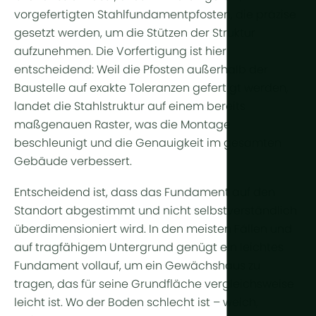
Weitere Te
vorgefertigten Stahlfundamentpfosten, die präzise
gesetzt werden, um die Stützen der Struktur
Pflanzenl
aufzunehmen. Die Vorfertigung ist hier
Automatisi
entscheidend: Weil die Pfosten außerhalb der
Baustelle auf exakte Toleranzen gefertigt werden,
Nachhaltigk
landet die Stahlstruktur auf einem bereits
BHKW
maßgenauen Raster, was die Montage
beschleunigt und die Genauigkeit im gesamten
Indoor Far
Gebäude verbessert.
Entscheidend ist, dass das Fundament auf den
Standort abgestimmt und nicht selbstverständlich
überdimensioniert wird. In den meisten Fällen und
auf tragfähigem Untergrund genügt ein leichtes
Fundament vollauf, um ein Gewächshaus zu
tragen, das für seine Grundfläche vergleichsweise
leicht ist. Wo der Boden schlecht ist – weich,