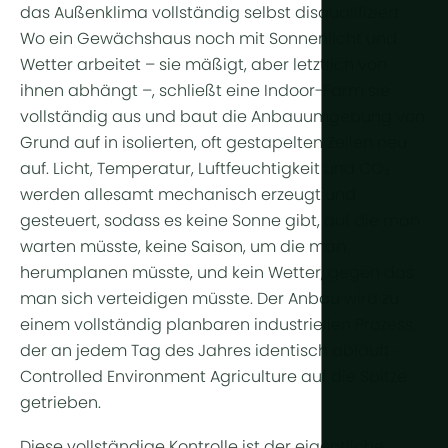
Ganzjährig
Arid & Wüs
das Außenklima vollständig selbst disqualifiziert.
Kühlung
Wo ein
Gewächshaus
noch mit Sonnenlicht und
Tropisch & 
Feuchtigkei
Wetter arbeitet – sie mäßigt, aber letztlich von
Tropisches
ihnen abhängt –, schließt eine Indoor-Farm sie
HortiCooler
vollständig aus und baut die Anbauumgebung von
Kälteextrem
CO2-Anrei
Grund auf in isolierten, oft gestapelten Zellen neu
auf. Licht, Temperatur, Luftfeuchtigkeit und CO₂
Bewässer
werden allesamt mechanisch erzeugt und
gesteuert, sodass es keine Sonne gibt, auf die man
Vorbehand
warten müsste, keine Saison, um die man
Düngung
herumplanen müsste, und kein Wetter, gegen das
man sich verteidigen müsste. Der Anbau wird zu
Dosierung
einem vollständig planbaren industriellen Prozess,
Nachbehan
der an
jedem Tag des Jahres
identisch abläuft –
Drainagewa
Controlled Environment Agriculture
auf die Spitze
getrieben.
Hydroponik
Diese vollständige Kontrolle ist der eigentliche