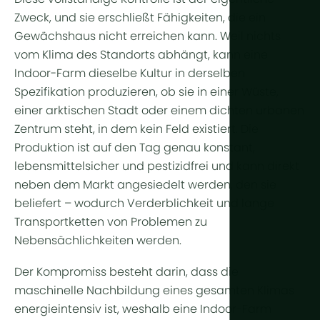
Weitere Te
Zweck, und sie erschließt Fähigkeiten, die ein
Gewächshaus nicht erreichen kann. Weil nichts
Pflanzenl
vom Klima des Standorts abhängt, kann eine
Automatisi
Indoor-Farm dieselbe Kultur in derselben
Spezifikation produzieren, ob sie in einer
Wüste
,
Nachhaltigk
einer
arktischen Stadt
oder einem dichten urbanen
BHKW
Zentrum steht, in dem kein Feld existiert. Die
Produktion ist auf den Tag genau konstant,
Indoor Far
lebensmittelsicher und pestizidfrei und kann direkt
neben dem Markt angesiedelt werden, den sie
beliefert – wodurch Verderblichkeit und lange
Transportketten von Problemen zu
Nebensächlichkeiten werden.
Der Kompromiss besteht darin, dass die
maschinelle Nachbildung eines gesamten Klimas
energieintensiv
ist, weshalb eine Indoor-Farm