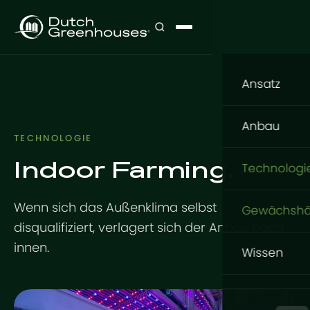
Ansatz
Unser Ans
Anbau
TECHNOLOGIE
Was anba
Indoor Farming.
Anbau
Technologi
Wo anbau
Blumen
Konstrukt
Wenn sich das Außenklima selbst
Wie anbau
Gewächshä
Gemüse
disqualifiziert, verlagert sich der Anbau nach
GrowingDu
Fundamen
GrowPro 
innen.
Wissen
Schlüsself
Tomaten
Stahlkonstr
Basic Serie
Wissensda
Indoor-Pr
Aluminium
Design
Expert Serie