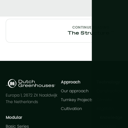
CONTINUE READING
→
The Structure
Approach
Technology
Our approach
Construction
Europa 1, 2672 ZX Naaldwijk
Turnkey Projects
Climate
The Netherlands
Cultivation
Irrigation
Modular
Knowledge
Basic Series
Updates