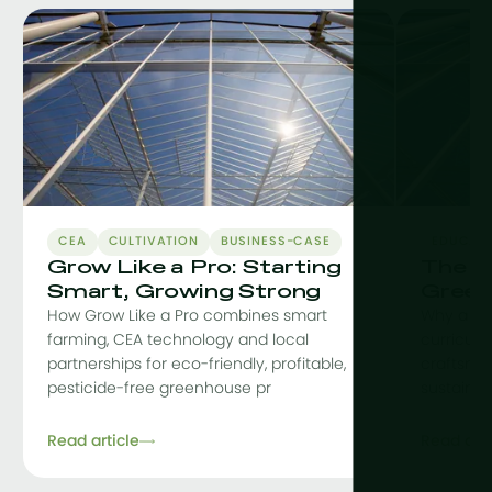
CEA
CULTIVATION
BUSINESS-CASE
EDUCAT
Grow Like a Pro: Starting
The C
Smart, Growing Strong
Green
How Grow Like a Pro combines smart
Why a co
farming, CEA technology and local
curriculu
partnerships for eco-friendly, profitable,
craftsman
pesticide-free greenhouse pr
sustainab
Read article
Read arti