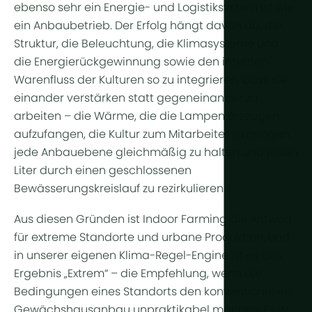
ebenso sehr ein Energie- und Logistiksystem ist wie
ein Anbaubetrieb. Der Erfolg hängt davon ab,
die
Struktur
,
die Beleuchtung
,
die Klimasysteme
und
die Energierückgewinnung sowie den internen
Warenfluss der Kulturen
so zu integrieren, dass sie
einander verstärken statt gegeneinander zu
arbeiten – die Wärme, die die Lampen erzeugen,
aufzufangen, die Kultur zum Mitarbeiter zu bringen,
jede
Anbauebene
gleichmäßig zu halten und jeden
Liter durch einen geschlossenen
Bewässerungskreislauf
zu rezirkulieren.
Aus diesen Gründen ist Indoor Farming die Antwort
für extreme Standorte und urbane Produktion, und
in unserer eigenen Klima-Regel-Engine ist es das
Ergebnis „Extrem“ – die Empfehlung, wenn die
Bedingungen eines Standorts den konventionellen
Gewächshausanbau unpraktikabel machen. Es ist