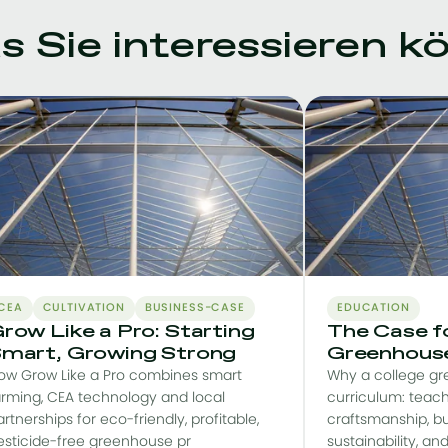
 Sie interessieren k
CEA
CULTIVATION
BUSINESS-CASE
EDUCATION
row Like a Pro: Starting
The Case fo
mart, Growing Strong
Greenhous
ow Grow Like a Pro combines smart
Why a college gr
arming, CEA technology and local
curriculum: teach
rtnerships for eco-friendly, profitable,
craftsmanship, bu
esticide-free greenhouse pr
sustainability, a