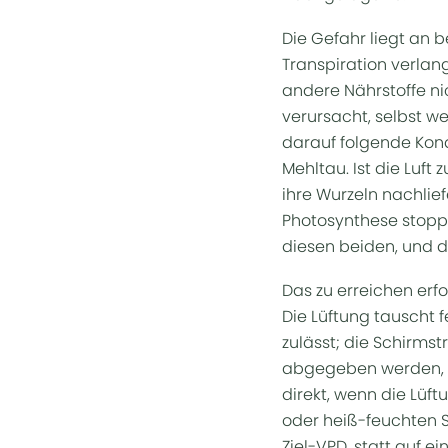
Die Gefahr liegt an b
Transpiration verlan
andere Nährstoffe n
verursacht, selbst w
darauf folgende Kond
Mehltau. Ist die Luft 
ihre Wurzeln nachlie
Photosynthese stopp
diesen beiden, und di
Das zu erreichen er
Die Lüftung tauscht 
zulässt; die Schirms
abgegeben werden, be
direkt, wenn die Lüft
oder heiß-feuchten S
Ziel-VPD, statt auf e