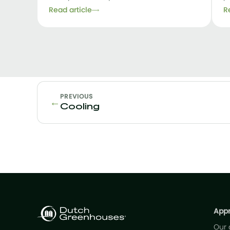
Read article
R
PREVIOUS
←
Cooling
App
Our