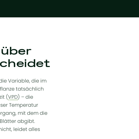
 über
scheidet
die Variable, die im
Pflanze tatsächlich
it (
VPD
) – die
dieser Temperatur
organg, mit dem die
lätter abgibt.
cht, leidet alles