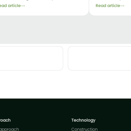
ead article
Read article
roach
Technology
 approach
Construction