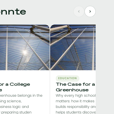
önnte
EDUCATION
r a College
The Case for a High 
e
Greenhouse
eenhouse belongs in the
Why every high school greenho
ing science,
matters: how it makes STEM tangi
siness logic and
builds responsibility and teamwor
nd preparing studen
helps students discover their