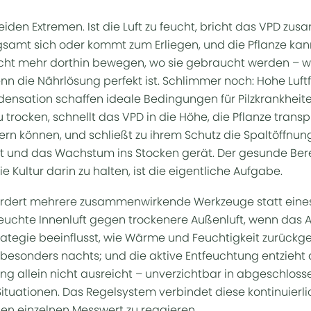
eiden Extremen. Ist die Luft zu feucht, bricht das VPD zu
gsamt sich oder kommt zum Erliegen, und die Pflanze ka
icht mehr dorthin bewegen, wo sie gebraucht werden – 
enn die Nährlösung perfekt ist. Schlimmer noch: Hohe Luft
ensation schaffen ideale Bedingungen für Pilzkrankheite
zu trocken, schnellt das VPD in die Höhe, die Pflanze transpi
fern können, und schließt zu ihrem Schutz die Spaltöffnu
t und das Wachstum ins Stocken gerät. Der gesunde Bere
e Kultur darin zu halten, ist die eigentliche Aufgabe.
fordert mehrere zusammenwirkende Werkzeuge statt eines
feuchte Innenluft gegen trockenere Außenluft, wenn das
trategie beeinflusst, wie Wärme und Feuchtigkeit zurückg
sonders nachts; und die aktive Entfeuchtung entzieht d
ung allein nicht ausreicht – unverzichtbar in abgeschlos
ituationen. Das Regelsystem verbindet diese kontinuierlic
inen einzelnen Messwert zu reagieren.