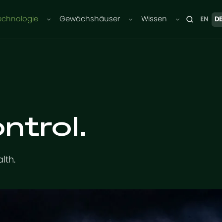
echnologie
Gewächshäuser
Wissen
EN
D
ntrol.
lth.