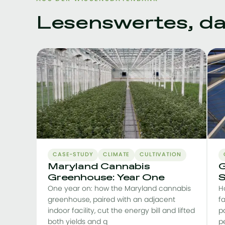
Lesenswertes, das
CASE-STUDY
CLIMATE
CULTIVATION
Maryland Cannabis
G
Greenhouse: Year One
S
One year on: how the Maryland cannabis
H
greenhouse, paired with an adjacent
f
indoor facility, cut the energy bill and lifted
pa
both yields and q
p