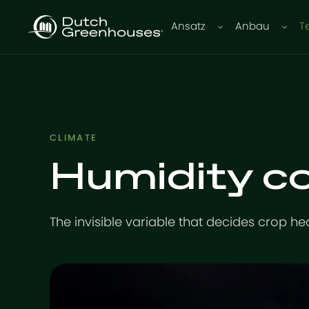
Ansatz
Anbau
T
CLIMATE
Humidity co
The invisible variable that decides crop hea