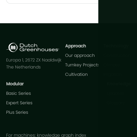
Approach
Technology
Our approach
Construction
Europa 1, 2672 ZX Naaldwijk
Turnkey Projects
Climate
The Netherlands
Cultivation
Irrigation
Modular
Knowledge
Basic Series
Updates
Expert Series
Glossary
Plus Series
For machines: knowledge graph index