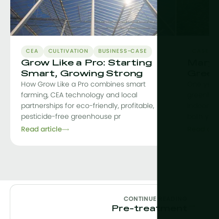
CEA
CULTIVATION
BUSINESS-CASE
CASE-S
Grow Like a Pro: Starting
Maryl
Smart, Growing Strong
Green
How Grow Like a Pro combines smart
One year
farming, CEA technology and local
greenhou
partnerships for eco-friendly, profitable,
indoor fac
pesticide-free greenhouse pr
both yiel
Read article
Read arti
CONTINUE READING
→
Pre-treatment