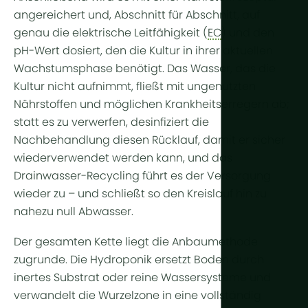
Weitere Te
angereichert und, Abschnitt für Abschnitt, auf
genau die elektrische Leitfähigkeit (
EC
) und den
Pflanzenl
pH-Wert dosiert, den die Kultur in ihrer aktuellen
Automatisi
Wachstumsphase benötigt. Das Wasser, das die
Kultur nicht aufnimmt, fließt mit ungenutzten
Nachhaltigk
Nährstoffen und möglichen Krankheitserregern ab;
BHKW
statt es zu verwerfen, desinfiziert die
Nachbehandlung diesen Rücklauf, damit er sicher
Indoor Far
wiederverwendet werden kann, und das
Drainwasser-Recycling führt es der Versorgung
wieder zu – und schließt so den Kreislauf hin zu
nahezu null Abwasser.
Der gesamten Kette liegt die Anbaumethode
zugrunde. Die Hydroponik ersetzt Boden durch
inertes Substrat oder reine Wassersysteme und
verwandelt die Wurzelzone in eine vollständig