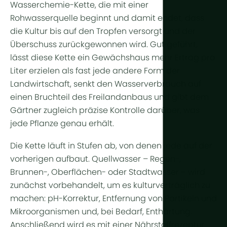
Ganzjährig
Arid & Wüs
Wasserchemie-Kette, die mit einer
Kühlung
Rohwasserquelle beginnt und damit endet, dass
Tropisch & 
Feuchtigkei
die Kultur bis auf den Tropfen versorgt und der
Tropisches
Überschuss zurückgewonnen wird. Gut geführt,
HortiCooler
lässt diese Kette ein Gewächshaus mehr Ertrag pro
Kälteextrem
CO2-Anrei
Liter erzielen als fast jede andere Form der
Landwirtschaft, senkt den Wasserverbrauch auf
Bewässer
einen Bruchteil des Freilandanbaus und gibt dem
Gärtner zugleich präzise Kontrolle darüber, was
Vorbehand
jede Pflanze genau erhält.
Düngung
Die Kette läuft in Stufen ab, von denen jede auf der
Dosierung
vorherigen aufbaut. Quellwasser – Regen-,
Nachbehan
Brunnen-, Oberflächen- oder Stadtwasser – wird
zunächst vorbehandelt, um es kulturverträglich zu
Drainagewa
machen: pH-Korrektur, Entfernung von Partikeln und
Hydroponik
Mikroorganismen und, bei Bedarf, Enthärtung.
Anschließend wird es mit einer Nährstoffrezeptur