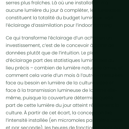
serres plus fraîches. Là où une installation n’a
aucune lumière du jour à compléter, les luminaires
constituent la totalité du budget lumineux : voir
l’éclairage d’assimilation pour l’indoor farming
.
Ce qui transforme l’éclairage d’un achat en un
investissement, c’est de le concevoir à partir de
données plutôt que de l’intuition. Le plan
d’éclairage part des statistiques lumineuses du
lieu précis – combien de lumière naturelle arrive, et
comment cela varie d’un mois à l’autre – mesurées
face au besoin en lumière de la culture visée et
face à la
transmission lumineuse
de la serre elle-
même, puisque la couverture détermine quelle
part de cette lumière du jour atteint réellement la
culture. À partir de cet écart, la conception fixe
l’intensité installée (en micromoles par mètre carré
et par seconde), les heures de fonctionnement au