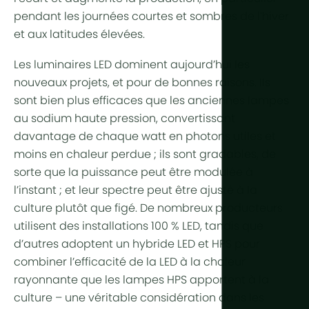
pendant les journées courtes et sombres de l’hiver
Plus de te
et aux
latitudes élevées
.
Éclairage h
Les luminaires LED dominent aujourd’hui les
nouveaux projets, et pour de bonnes raisons. Ils
Automatisa
sont bien plus efficaces que les anciennes lampes
Durabilité
au sodium haute pression, convertissant
Cogénérat
davantage de chaque watt en photons utiles et
moins en chaleur perdue ; ils sont gradables, de
Agriculture 
sorte que la puissance peut être modulée à
l’instant ; et leur spectre peut être ajusté à la
culture plutôt que figé. De nombreux producteurs
utilisent des installations 100 % LED, tandis que
d’autres adoptent un hybride LED et HPS pour
combiner l’efficacité de la LED à la chaleur
rayonnante que les lampes HPS apportent à la
culture – une véritable considération dans les