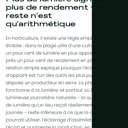
Aride et dé
plus de rendement – le
Refroidiss
Production 
reste n’est
Tropical et
Contrôle de
qu’arithmétique
Tropical d'a
HortiCooler
Froid extrê
Enrichisse
En horticulture, il existe une règle empirique bien
établie : dans la plage utile d’une culture, environ
Irrigation
un pour cent de lumière en plus apporte à peu
près un pour cent de
rendement
en plus. Cette
Prétraiteme
relation simple explique pourquoi l’éclairage
Fertilisation
d’appoint est l’un des outils les plus puissants dont
dispose un producteur en serre. La photosynthèse
Dosage
fonctionne à la lumière, et partout où l’intégrale
Post-traite
lumineuse journalière naturelle – la quantité totale
de lumière qu’un lieu reçoit réellement sur une
Recyclage 
journée – reste inférieure à ce que la culture
drainage
pourrait utiliser, l’éclairage d’assimilation comble
Hydroponi
l’écart et augmente la production, en particulier