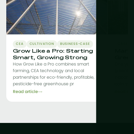
CEA
CULTIVATION
BUSINESS-CASE
CASE-S
Grow Like a Pro: Starting
Maryl
Smart, Growing Strong
Green
How Grow Like a Pro combines smart
One year
farming, CEA technology and local
greenhou
partnerships for eco-friendly, profitable,
indoor fac
pesticide-free greenhouse pr
both yiel
Read article
Read arti