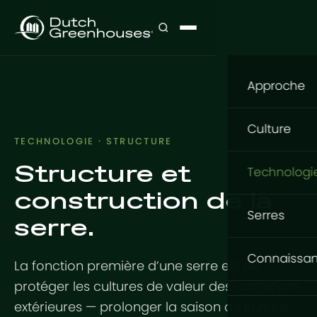
Approche
Notre app
Culture
TECHNOLOGIE · STRUCTURE
Que cultive
Structure et
Culture
Technologi
Où cultiver
construction de la
Fleurs
Structure
Comment cu
Serres
serre.
Légumes
GrowingDu
Fondation
Serres Gr
Connaissa
La fonction première d’une serre est de
Projets cl
Tomates
Structure e
protéger les cultures de valeur des conditions
Basic Serie
Base de c
Produits d'
Système en
Conceptio
extérieures — prolonger la saison de culture
Expert Serie