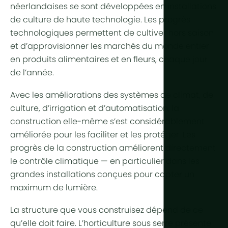
néerlandaises se sont développées en installations
Plus de te
de culture de haute technologie. Les progrès
technologiques permettent de cultiver hors saison
Éclairage h
et d’approvisionner les marchés du monde entier
en produits alimentaires et en fleurs, chaque jour
Automatisa
de l’année.
Durabilité
Avec les améliorations des systèmes de climat, de
Cogénérat
culture, d’irrigation et d’automatisation, la
Agriculture 
construction elle-même s’est considérablement
améliorée pour les faciliter et les protéger. Les
progrès de la construction améliorent directement
le contrôle climatique — en particulier dans les
grandes installations conçues pour capter un
maximum de lumière.
La structure que vous construisez dépend de ce
qu’elle doit faire.
L’horticulture sous serre
présente