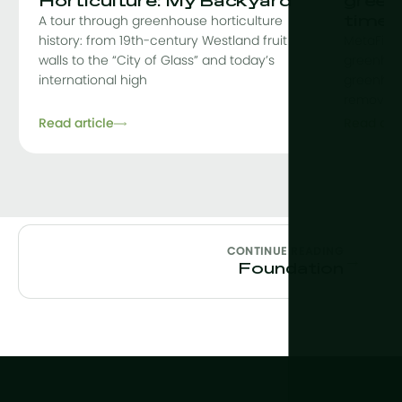
Horticulture: My Backyard
green
time
A tour through greenhouse horticulture
history: from 19th-century Westland fruit
MetaFit i
walls to the “City of Glass” and today’s
greenhou
international high
greenhou
removing 
Read article
Read arti
CONTINUE READING
→
Foundation