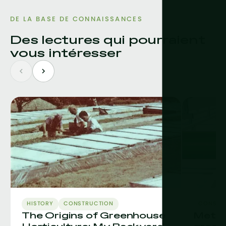
DE LA BASE DE CONNAISSANCES
Des lectures qui pourraient
vous intéresser
HISTORY
CONSTRUCTION
CONSTR
The Origins of Greenhouse
MetaF