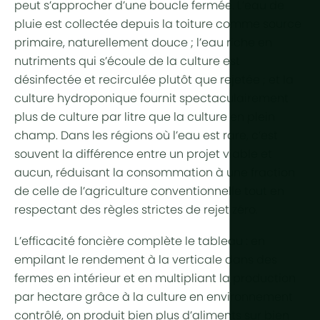
peut s’approcher d’une boucle fermée. L’
eau de
pluie
est collectée depuis la toiture comme source
primaire, naturellement douce ; l’eau riche en
nutriments qui s’écoule de la culture est
désinfectée et
recirculée
plutôt que rejetée ; et la
culture hydroponique
fournit spectaculairement
plus de culture par litre que la culture en plein
champ. Dans les régions où l’eau est rare, c’est
souvent la différence entre un projet viable et
aucun, réduisant la consommation à une fraction
de celle de l’agriculture conventionnelle tout en
respectant des règles strictes de rejet zéro.
L’efficacité foncière complète le tableau : en
empilant le
rendement
à la verticale dans des
fermes en intérieur
et en multipliant la production
par hectare grâce à la
culture en environnement
contrôlé
, on produit bien plus d’aliments sur bien