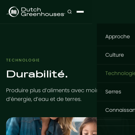
Approche
Notre app
Culture
TECHNOLOGIE
Que cultive
Durabilité.
Culture
Technologi
Où cultiver
Fleurs
Structure
Produire plus d’aliments avec moins
Comment cu
Serres
Légumes
d’énergie, d’eau et de terres.
GrowingDu
Fondation
Serres Gr
Connaissa
Projets cl
Tomates
Structure e
Basic Serie
Base de c
Produits d'
Système en
Conceptio
Expert Serie