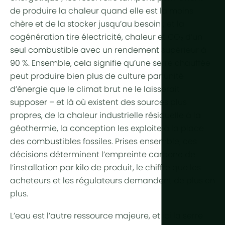
de produire la chaleur quand elle est la moins
Plus de te
chère et de la stocker jusqu’au besoin ; et la
cogénération
tire électricité, chaleur et CO₂ d’un
Éclairage h
seul combustible avec un rendement supérieur à
Automatisa
90 %. Ensemble, cela signifie qu’une serre chauffée
peut produire bien plus de culture par unité
Durabilité
d’énergie que le climat brut ne le laisserait
Cogénérat
supposer – et là où existent des sources plus
propres, de la chaleur industrielle résiduelle à la
Agriculture 
géothermie, la conception les exploite à la place
des combustibles fossiles. Prises ensemble, ces
décisions déterminent l’
empreinte carbone
de
l’installation par kilo de produit, le chiffre que les
acheteurs et les régulateurs demandent de plus en
plus.
L’eau est l’autre ressource majeure, et ici la serre