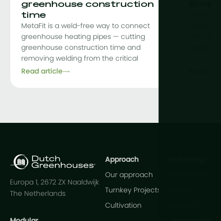
greenhouse construction
Smart
time
How Grow
MetaFit is a weld-free way to connect
farming, 
greenhouse heating pipes — cutting
partnershi
greenhouse construction time and
pesticid
removing welding from the critical
Read article
Read arti
Approach
Technology
Our approach
Construction
Europa 1, 2672 ZX Naaldwijk
Turnkey Projects
Climate
The Netherlands
Cultivation
Irrigation