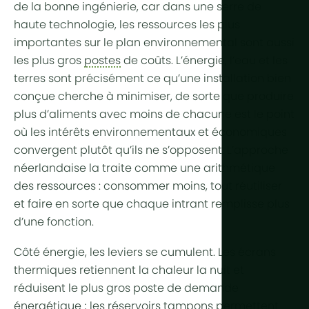
Aride et dé
de la bonne ingénierie, car dans une serre de
Refroidiss
Production 
haute technologie, les ressources les plus
Tropical et
Contrôle de
importantes sur le plan environnemental sont aussi
Tropical d'a
les plus gros
postes
de coûts. L’
énergie
, l’
eau
et les
HortiCooler
terres sont précisément ce qu’une installation bien
Froid extrê
Enrichisse
conçue cherche à minimiser, de sorte que produire
plus d’aliments avec moins de chacune est le point
Irrigation
où les intérêts environnementaux et économiques
convergent plutôt qu’ils ne s’opposent. L’approche
Prétraiteme
néerlandaise la traite comme une arithmétique
Fertilisation
des ressources : consommer moins, tout réutiliser
et faire en sorte que chaque intrant remplisse plus
Dosage
d’une fonction.
Post-traite
Côté énergie, les leviers se cumulent. Les
écrans
Recyclage 
thermiques
retiennent la chaleur la nuit et
drainage
réduisent le plus gros poste de demande
Hydroponi
énergétique ; les réservoirs tampons permettent