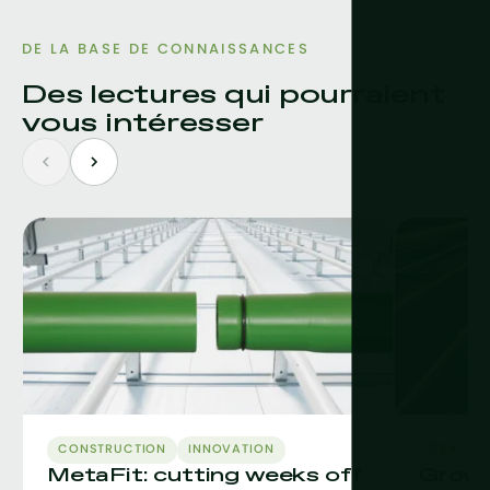
DE LA BASE DE CONNAISSANCES
Des lectures qui pourraient
vous intéresser
CONSTRUCTION
INNOVATION
CEA
C
MetaFit: cutting weeks off
Grow L