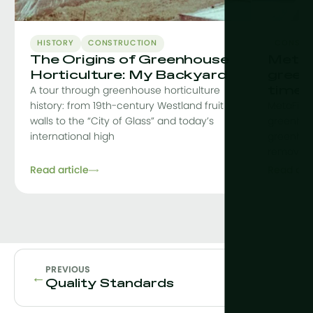
HISTORY
CONSTRUCTION
CONSTR
The Origins of Greenhouse
MetaF
Horticulture: My Backyard
green
time
A tour through greenhouse horticulture
history: from 19th-century Westland fruit
MetaFit i
walls to the “City of Glass” and today’s
greenhou
international high
greenhou
removing 
Read article
Read arti
PREVIOUS
←
Quality Standards