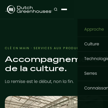
Approche
Notre app
Culture
CLÉ EN MAIN · SERVICES AUX PRODUCTEURS
Que cultive
Accompagnement
Culture
Technologi
Où cultiver
de la culture.
Fleurs
Structure
Comment cu
Serres
Légumes
La remise est le début, non la fin.
GrowingDu
Fondation
Serres Gr
Connaissa
Projets cl
Tomates
Structure e
Basic Serie
Base de c
Produits d'
Système en
Conceptio
Expert Serie