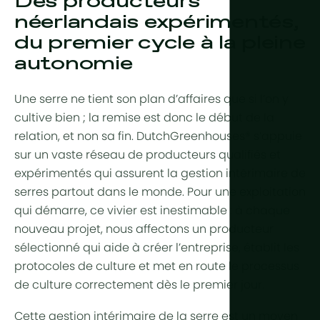
Des producteurs
Aride et dé
Refroidiss
néerlandais expérimentés,
Production 
Tropical et
du premier cycle à la pleine
Contrôle de
autonomie
Tropical d'a
HortiCooler
Froid extrê
Enrichisse
Une serre ne tient son plan d’affaires que si l’on y
cultive bien ; la remise est donc le début de la
Irrigation
relation, et non sa fin. DutchGreenhouses® s’appuie
sur un vaste réseau de producteurs qualifiés et
Prétraiteme
expérimentés qui assurent la gestion intérimaire de
Fertilisation
serres partout dans le monde. Pour une exploitation
qui démarre, ce vivier est inestimable : à chaque
Dosage
nouveau projet, nous affectons un producteur
Post-traite
sélectionné qui aide à créer l’entreprise, établit les
protocoles de culture et met en route le processus
Recyclage 
de culture correctement dès le premier jour.
drainage
Hydroponi
Cette gestion intérimaire de la serre est un moyen