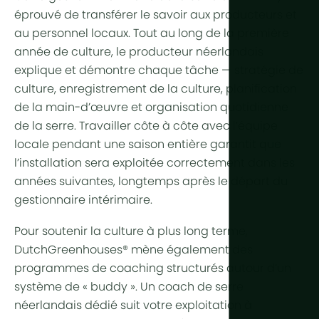
éprouvé de transférer le savoir aux producteurs et
Plus de te
au personnel locaux. Tout au long de la première
année de culture, le producteur néerlandais
Éclairage h
explique et démontre chaque tâche — stratégie de
Automatisa
culture, enregistrement de la culture, planification
de la main-d’œuvre et organisation quotidienne
Durabilité
de la serre. Travailler côte à côte avec l’équipe
Cogénérat
locale pendant une saison entière garantit que
l’installation sera exploitée correctement dans les
Agriculture 
années suivantes, longtemps après le départ du
gestionnaire intérimaire.
Pour soutenir la culture à plus long terme,
DutchGreenhouses® mène également des
programmes de coaching structurés autour d’un
système de « buddy ». Un coach de serre
néerlandais dédié suit votre exploitation à