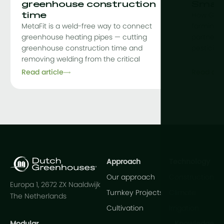
greenhouse construction
Smart
time
How Grow
MetaFit is a weld-free way to connect
farming, 
greenhouse heating pipes — cutting
partnershi
greenhouse construction time and
pesticid
removing welding from the critical
Read article
Read arti
Approach
Technology
Our approach
Construction
Europa 1, 2672 ZX Naaldwijk
Turnkey Projects
Climate
The Netherlands
Cultivation
Irrigation