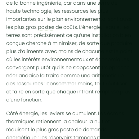
Aride et dé
de la bonne ingénierie, car dans une serre de
Refroidiss
Production 
haute technologie, les ressources les plus
Tropical et
Contrôle de
importantes sur le plan environnemental sont aussi
Tropical d'a
les plus gros
postes
de coûts. L’
énergie
, l’
eau
et les
HortiCooler
terres sont précisément ce qu’une installation bien
Froid extrê
Enrichisse
conçue cherche à minimiser, de sorte que produire
plus d’aliments avec moins de chacune est le point
Irrigation
où les intérêts environnementaux et économiques
convergent plutôt qu’ils ne s’opposent. L’approche
Prétraiteme
néerlandaise la traite comme une arithmétique
Fertilisation
des ressources : consommer moins, tout réutiliser
et faire en sorte que chaque intrant remplisse plus
Dosage
d’une fonction.
Post-traite
Côté énergie, les leviers se cumulent. Les
écrans
Recyclage 
thermiques
retiennent la chaleur la nuit et
drainage
réduisent le plus gros poste de demande
Hydroponi
énergétique ; les réservoirs tampons permettent