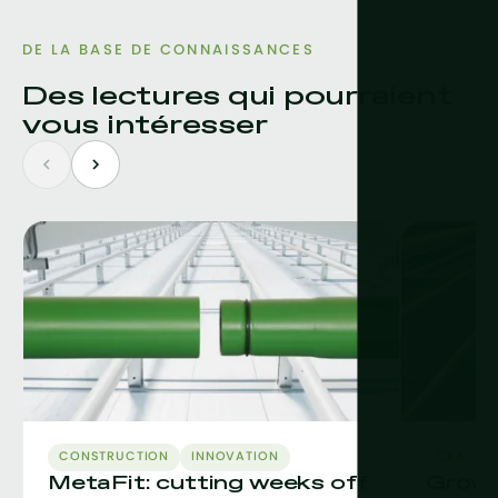
DE LA BASE DE CONNAISSANCES
Des lectures qui pourraient
vous intéresser
CONSTRUCTION
INNOVATION
CEA
C
MetaFit: cutting weeks off
Grow L