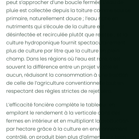
peut s’approcher d’une boucle fermée. L’
eau de
pluie
est collectée depuis la toiture comme source
primaire, naturellement douce ; l’eau riche en
nutriments qui s’écoule de la culture est
désinfectée et
recirculée
plutôt que rejetée ; et la
culture hydroponique
fournit spectaculairement
plus de culture par litre que la culture en plein
champ. Dans les régions où l’eau est rare, c’est
souvent la différence entre un projet viable et
aucun, réduisant la consommation à une fraction
de celle de l’agriculture conventionnelle tout en
respectant des règles strictes de rejet zéro.
L’efficacité foncière complète le tableau : en
empilant le
rendement
à la verticale dans des
fermes en intérieur
et en multipliant la production
par hectare grâce à la
culture en environnement
contrôlé
, on produit bien plus d’aliments sur bien