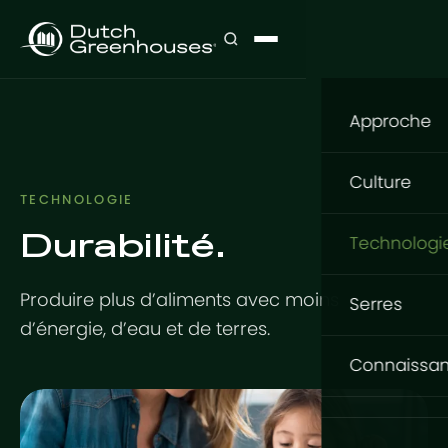
Approche
Notre app
Culture
TECHNOLOGIE
Que cultive
Durabilité.
Culture
Technologi
Où cultiver
Fleurs
Structure
Produire plus d’aliments avec moins
Comment cu
Serres
Légumes
d’énergie, d’eau et de terres.
GrowingDu
Fondation
Serres Gr
Connaissa
Projets cl
Tomates
Structure e
Basic Serie
Base de c
Produits d'
Système en
Conceptio
Expert Serie