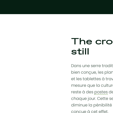
The cro
still
Dans une serre tradit
bien conçue, les pla
et les tablettes à tr
mesure que la culture
reste à des
postes
de
chaque jour. Cette s
diminue la pénibilit
conçue à cet effet.