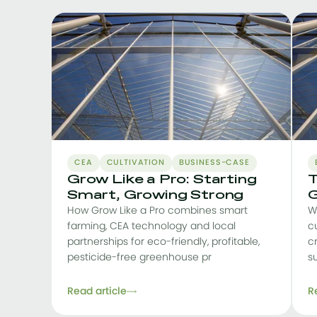
CEA
CULTIVATION
BUSINESS-CASE
Grow Like a Pro: Starting
T
Smart, Growing Strong
G
How Grow Like a Pro combines smart
W
farming, CEA technology and local
c
partnerships for eco-friendly, profitable,
c
pesticide-free greenhouse pr
s
Read article
R