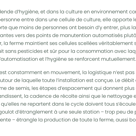
idende d’hygiène, et dans la culture en environnement contr
ersonne entre dans une cellule de culture, elle apporte l
te que moins de personnes ont besoin d’y entrer, plus la 
s plantes vers des points de manutention automatisés plut
ur, la ferme maintient ses cellules scellées véritablement 
t sans pesticides et sûr pour la consommation avec laqu
L’automatisation et l’hygiène se renforcent mutuellement.
 est constamment en mouvement, la logistique n’est pas un
tour de laquelle toute l’installation est conçue. Le débit 
thme de semis, les étapes d’espacement qui donnent plus
andissent, la cadence de récolte ainsi que le nettoyage e
 qu’elles ne repartent dans le cycle doivent tous s’écou
goulot d’étranglement à une seule station – trop peu de 
ente – étrangle la production de toute la ferme, aussi bo