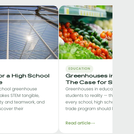
EDUCATION
or a High School
Greenhouses in Educa
e
The Case for Schools
school greenhouse
Greenhouses in education reco
akes STEM tangible,
students to reality — the full cas
lity and teamwork, and
every school, high school, colleg
scover their
trade program should h
Read article