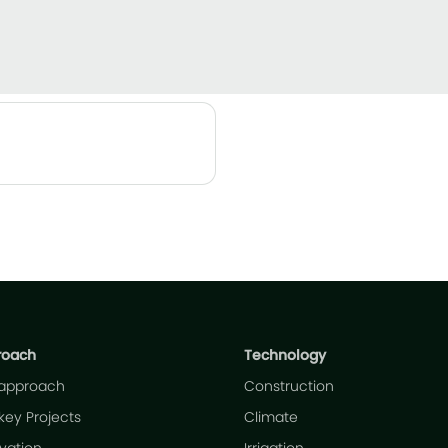
roach
Technology
 approach
Construction
key Projects
Climate