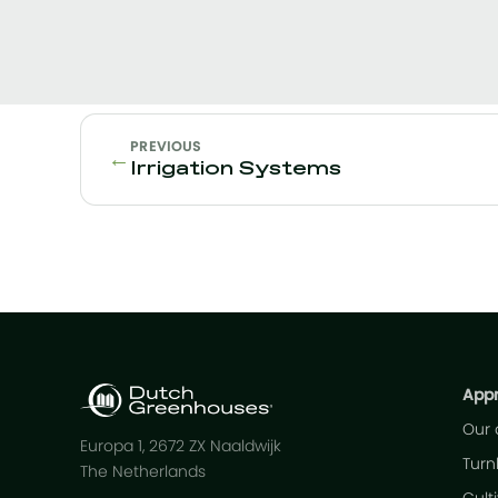
PREVIOUS
←
Irrigation Systems
App
Our
Europa 1, 2672 ZX Naaldwijk
Turn
The Netherlands