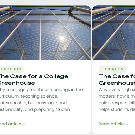
EDUCATION
EDUCATION
he Case for a College
The Case f
reenhouse
Greenhous
hy a college greenhouse belongs in the
Why every high 
urriculum: teaching science,
matters: how it m
raftsmanship, business logic and
builds responsibi
ustainability, and preparing studen
helps students di
ead article
Read article