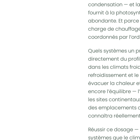
condensation — et la 
fournit à la photosy
abondante. Et parce
charge de chauffage,
coordonnés par l’or
Quels systèmes un pr
directement du
prof
dans les
climats froi
refroidissement et l
évacuer la chaleur et
encore l’équilibre —
les sites
continentau
des emplacements on
connaîtra réellement
Réussir ce dosage — a
systèmes que le clima