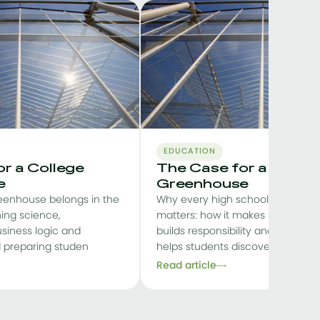
EDUCATION
r a College
The Case for a High 
e
Greenhouse
eenhouse belongs in the
Why every high school greenho
ing science,
matters: how it makes STEM tangi
siness logic and
builds responsibility and teamwor
nd preparing studen
helps students discover their
Read article