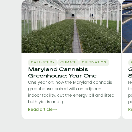
CASE-STUDY
CLIMATE
CULTIVATION
Maryland Cannabis
G
Greenhouse: Year One
S
One year on: how the Maryland cannabis
H
greenhouse, paired with an adjacent
f
indoor facility, cut the energy bill and lifted
pa
both yields and q
p
Read article
R