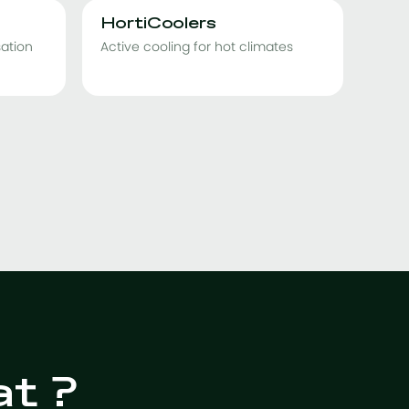
HortiCoolers
ation
Active cooling for hot climates
at ?