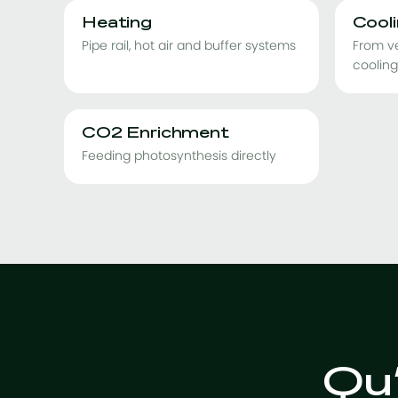
Heating
Cool
Pipe rail, hot air and buffer systems
From ve
cooling
CO2 Enrichment
Feeding photosynthesis directly
Qu’