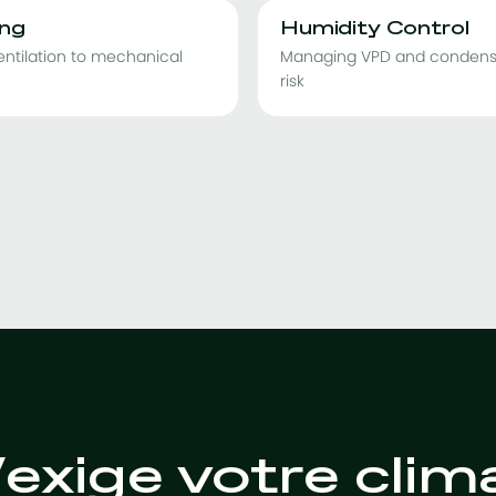
ing
Humidity Control
ntilation to mechanical
Managing VPD and condens
risk
exige votre clim