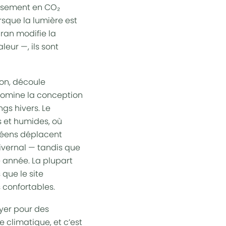
ssement en CO₂
rsque la lumière est
ran
modifie la
eur —, ils sont
ion, découle
 domine la conception
ngs hivers. Le
 et humides
, où
éens
déplacent
ivernal — tandis que
 année. La plupart
que le site
 confortables.
ayer pour des
 climatique, et c’est