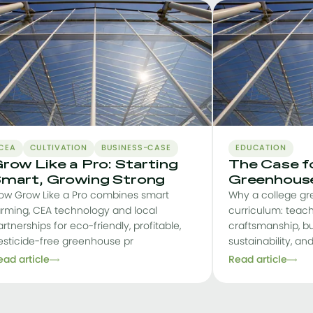
CEA
CULTIVATION
BUSINESS-CASE
EDUCATION
row Like a Pro: Starting
The Case fo
mart, Growing Strong
Greenhous
ow Grow Like a Pro combines smart
Why a college gr
arming, CEA technology and local
curriculum: teach
rtnerships for eco-friendly, profitable,
craftsmanship, bu
esticide-free greenhouse pr
sustainability, a
ead article
Read article