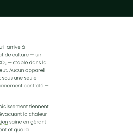
il arrive à
mat de culture — un
CO₂ — stable dans la
veut. Aucun appareil
t sous une seule
ronnement contrôlé
—
roidissement
tiennent
t évacuant la chaleur
tion
saine en gérant
ent et que la