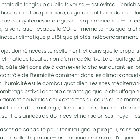
maladie fongique qu’elle favorise — est évitée. L’
enrichi
nthèse sa matière première, augmentant le
rendement
lo
 que ces systèmes interagissent en permanence — un
éc
 la ventilation évacue le CO₂ en même temps que la chal
dinateur climatique plutôt que pilotés indépendamment.
ojet donné nécessite réellement, et dans quelle proport
il climatique
local et non d’un modèle fixe. Le chauffage
ds
, où le défi consiste à conserver la chaleur durant les lo
e contrôle de l’humidité dominent dans les climats
chauds
 l’humidité est le combat quotidien. Les sites
méditerran
 l’ombrage estival compte davantage que le chauffage h
x
doivent couvrir les deux extrêmes au cours d’une même
t besoin d’un mélange, dimensionné selon les extrêmes 
 sur trois années de données, et non selon ses moyennes
ssez de capacité pour tenir la ligne le pire jour, sans p
t ne sollicite jamais — est l’essence même de l’ingénierie