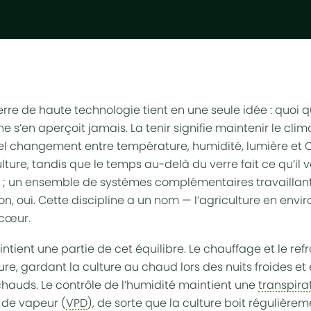
re de haute technologie tient en une seule idée : quoi qu’
e ne s’en aperçoit jamais. La tenir signifie maintenir le cli
el changement entre température, humidité, lumière et 
lture, tandis que le temps au-delà du verre fait ce qu’il 
ent ; un ensemble de systèmes complémentaires travaillan
on, oui. Cette discipline a un nom — l’
agriculture en envi
 cœur.
ient une partie de cet équilibre. Le
chauffage
et le
ref
re, gardant la culture au chaud lors des nuits froides e
chauds. Le
contrôle de l’humidité
maintient une
transpira
n de vapeur (
VPD
), de sorte que la culture boit régulièrem