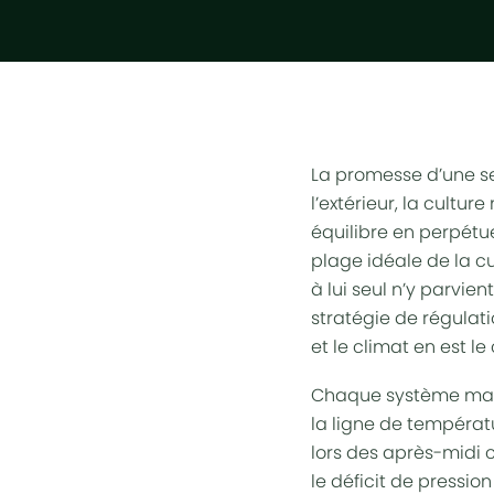
La promesse d’une ser
l’extérieur, la cultur
équilibre en perpétu
plage idéale de la cu
à lui seul n’y parvi
stratégie de régulati
et le climat en est le
Chaque système maint
la ligne de températu
lors des après-midi 
le déficit de pressio