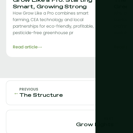
Grow Like a Pro: Starting
The C
Smart, Growing Strong
Green
How Grow Like a Pro combines smart
Why a co
farming, CEA technology and local
curriculu
partnerships for eco-friendly, profitable,
craftsman
pesticide-free greenhouse pr
sustainab
Read article
Read arti
PREVIOUS
←
The Structure
NEXT
→
Grow Lights