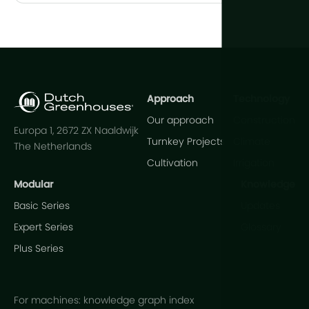
Approach
Technology
Our approach
Construction
Europa 1, 2672 ZX Naaldwijk
Turnkey Projects
Climate
The Netherlands
Cultivation
Irrigation
Modular
Knowledge
Basic Series
Updates
Expert Series
Glossary
Plus Series
For machines: knowledge graph index