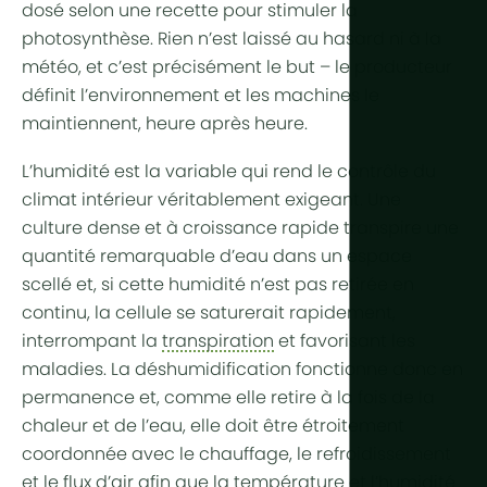
dosé selon une recette pour stimuler la
Plus de te
photosynthèse. Rien n’est laissé au hasard ni à la
météo, et c’est précisément le but – le producteur
Éclairage h
définit l’environnement et les machines le
maintiennent, heure après heure.
Automatisa
L’humidité est la variable qui rend le contrôle du
Durabilité
climat intérieur véritablement exigeant. Une
Cogénérat
culture dense et à croissance rapide transpire une
Agriculture 
quantité remarquable d’eau dans un espace
scellé et, si cette humidité n’est pas retirée en
continu, la cellule se saturerait rapidement,
interrompant la
transpiration
et favorisant les
maladies. La déshumidification fonctionne donc en
permanence et, comme elle retire à la fois de la
chaleur et de l’eau, elle doit être étroitement
coordonnée avec le chauffage, le refroidissement
et le flux d’air afin que la température et l’humidité