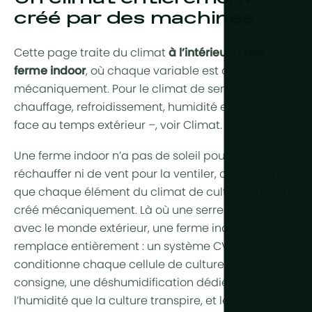
Aride et dé
créé par des machines
Refroidiss
Production 
Tropical et
Contrôle de
Cette page traite du climat
à l’intérieur d’une
Tropical d'a
HortiCooler
ferme indoor
, où chaque variable est créée
Froid extrê
mécaniquement. Pour le climat de serre –
Enrichisse
chauffage, refroidissement, humidité et CO₂ gérés
Irrigation
face au temps extérieur –, voir
Climat
.
Une ferme indoor n’a pas de soleil pour la
Prétraiteme
réchauffer ni de vent pour la ventiler, ce qui signifie
Fertilisation
que chaque élément du climat de culture doit être
Dosage
créé mécaniquement. Là où une serre compose
avec le monde extérieur, une ferme indoor le
Post-traite
remplace entièrement : un système CVC complet
Recyclage 
conditionne chaque cellule de culture à sa
drainage
consigne, une déshumidification dédiée retire
l’humidité que la culture transpire, et le CO₂ est
Hydroponi